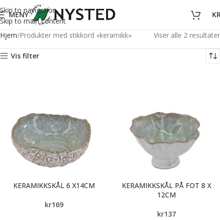
Skip to navigation
MENY
K
Skip to main content
Hjem
Produkter med stikkord «keramikk»
Viser alle 2 resultater
Vis filter
KERAMIKKSKÅL 6 X14CM
KERAMIKKSKÅL PÅ FOT 8 X
12CM
kr
169
kr
137