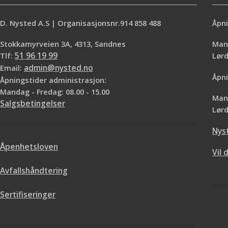
D. Nysted A.S | Organisasjonsnr.914 858 488
Åpni
Stokkamyrveien 3A, 4313, Sandnes
Mand
Tlf:
51 96 19 99
Lø
Email:
admin@nysted.no
Åpni
Åpningstider administrasjon:
Mandag - Fredag: 08.00 - 15.00
Mand
Salgsbetingelser
Lørd
Nys
Åpenhetsloven
Vil 
Avfallshåndtering
Sertifiseringer