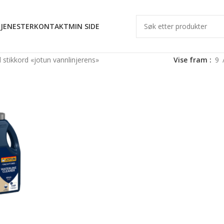
JENESTER
KONTAKT
MIN SIDE
stikkord «jotun vannlinjerens»
Vise fram
9