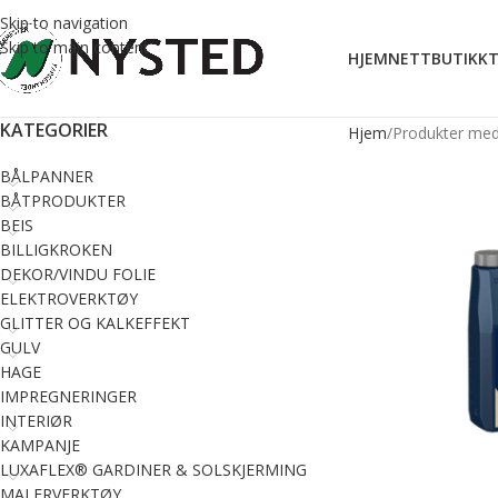
Skip to navigation
Skip to main content
HJEM
NETTBUTIKK
T
KATEGORIER
Hjem
Produkter med 
BÅLPANNER
BÅTPRODUKTER
BEIS
BILLIGKROKEN
DEKOR/VINDU FOLIE
ELEKTROVERKTØY
GLITTER OG KALKEFFEKT
GULV
HAGE
IMPREGNERINGER
INTERIØR
KAMPANJE
LUXAFLEX® GARDINER & SOLSKJERMING
MALERVERKTØY