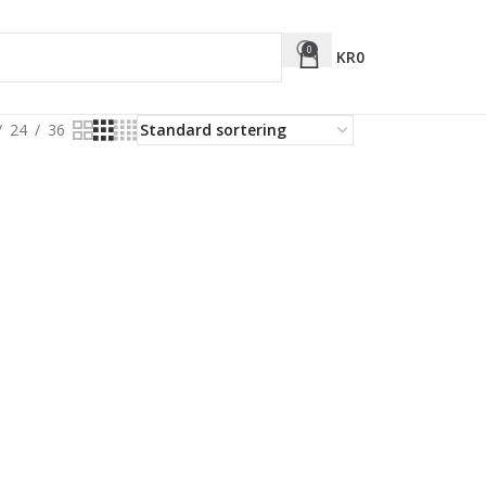
0
KR
0
24
36