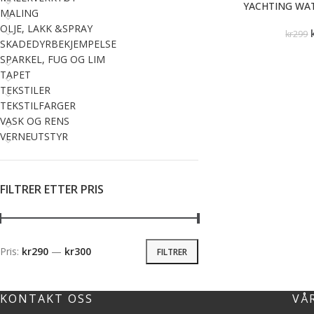
YACHTING WAT
MALING
OLJE, LAKK &SPRAY
kr
299
SKADEDYRBEKJEMPELSE
SPARKEL, FUG OG LIM
TAPET
TEKSTILER
TEKSTILFARGER
VASK OG RENS
VERNEUTSTYR
FILTRER ETTER PRIS
Pris:
kr290
—
kr300
FILTRER
KONTAKT OSS
VÅ