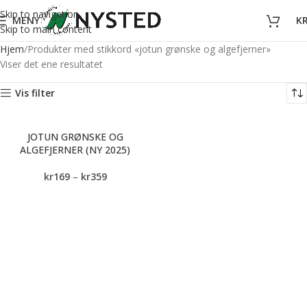
Skip to navigation
MENY
K
Skip to main content
Hjem
Produkter med stikkord «jotun grønske og algefjerner»
Viser det ene resultatet
Vis filter
JOTUN GRØNSKE OG
ALGEFJERNER (NY 2025)
kr
169
–
kr
359