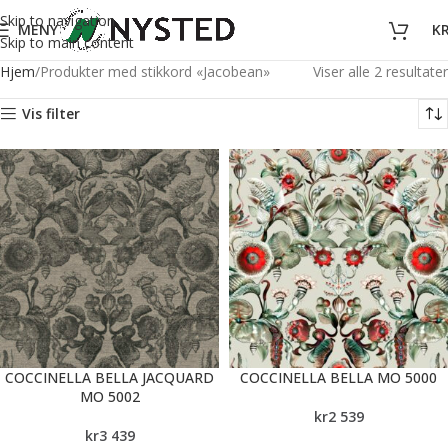
Skip to navigation
MENY
K
Skip to main content
Hjem
Produkter med stikkord «Jacobean»
Viser alle 2 resultater
Vis filter
COCCINELLA BELLA JACQUARD
COCCINELLA BELLA MO 5000
MO 5002
kr
2 539
kr
3 439