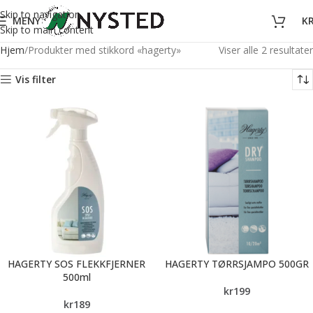
Skip to navigation
MENY
K
Skip to main content
Hjem
Produkter med stikkord «hagerty»
Viser alle 2 resultater
Vis filter
HAGERTY SOS FLEKKFJERNER
HAGERTY TØRRSJAMPO 500GR
500ml
kr
199
kr
189