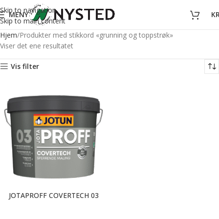
Skip to navigation
MENY
K
Skip to main content
Hjem
Produkter med stikkord «grunning og toppstrøk»
Viser det ene resultatet
Vis filter
JOTAPROFF COVERTECH 03