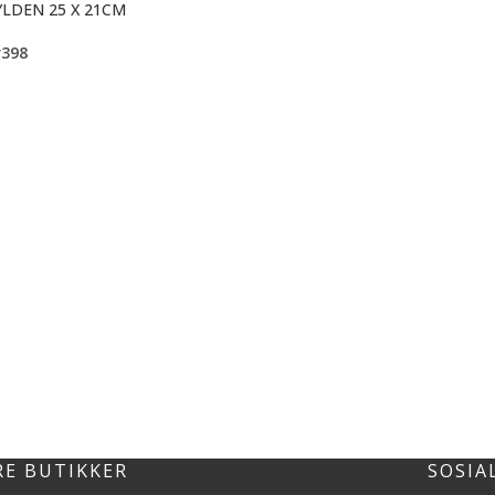
YLDEN 25 X 21CM
r
398
RE BUTIKKER
SOSIA