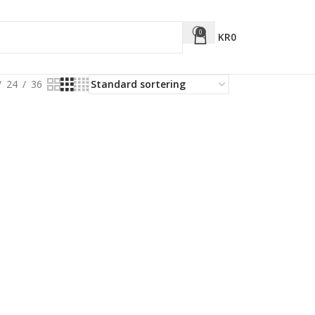
0
KR
0
24
36