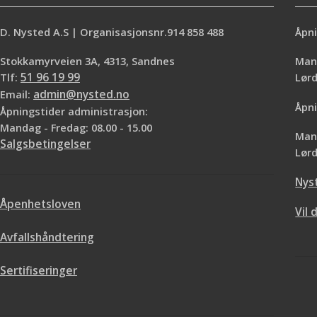
D. Nysted A.S | Organisasjonsnr.914 858 488
Åpni
Stokkamyrveien 3A, 4313, Sandnes
Mand
Tlf:
51 96 19 99
Lø
Email:
admin@nysted.no
Åpni
Åpningstider administrasjon:
Mandag - Fredag: 08.00 - 15.00
Mand
Salgsbetingelser
Lørd
Nys
Åpenhetsloven
Vil 
Avfallshåndtering
Sertifiseringer