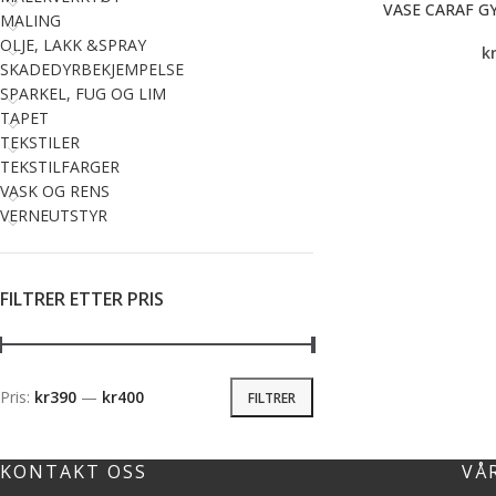
VASE CARAF G
MALING
OLJE, LAKK &SPRAY
k
SKADEDYRBEKJEMPELSE
SPARKEL, FUG OG LIM
TAPET
TEKSTILER
TEKSTILFARGER
VASK OG RENS
VERNEUTSTYR
FILTRER ETTER PRIS
Pris:
kr390
—
kr400
FILTRER
KONTAKT OSS
VÅ