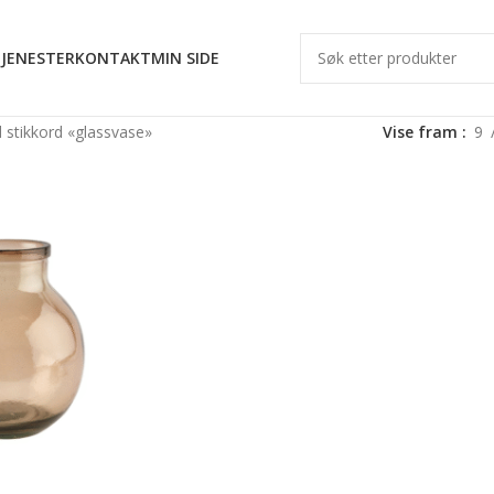
JENESTER
KONTAKT
MIN SIDE
 stikkord «glassvase»
Vise fram
9