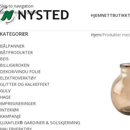
Skip to navigation
Skip to main content
HJEM
NETTBUTIKK
T
KATEGORIER
Hjem
Produkter med
BÅLPANNER
BÅTPRODUKTER
BEIS
BILLIGKROKEN
DEKOR/VINDU FOLIE
ELEKTROVERKTØY
GLITTER OG KALKEFFEKT
GULV
HAGE
IMPREGNERINGER
INTERIØR
KAMPANJE
LUXAFLEX® GARDINER & SOLSKJERMING
MALERVERKTØY