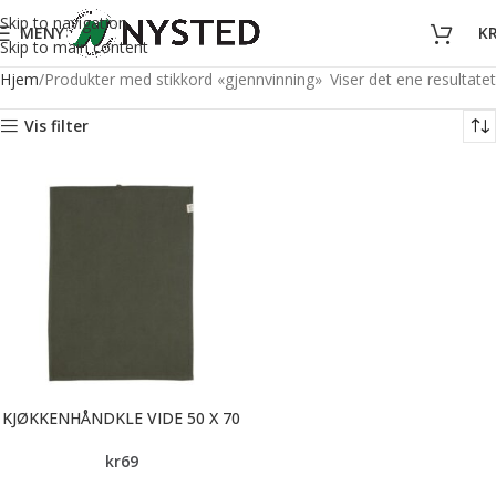
Skip to navigation
MENY
K
Skip to main content
Hjem
Produkter med stikkord «gjennvinning»
Viser det ene resultatet
Vis filter
KJØKKENHÅNDKLE VIDE 50 X 70
kr
69