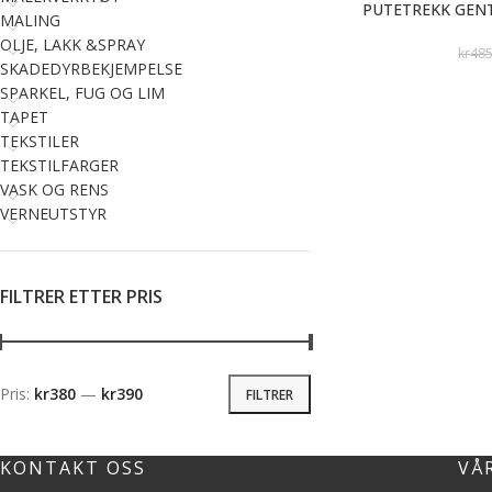
PUTETREKK GEN
MALING
OLJE, LAKK &SPRAY
kr
48
SKADEDYRBEKJEMPELSE
SPARKEL, FUG OG LIM
TAPET
TEKSTILER
TEKSTILFARGER
VASK OG RENS
VERNEUTSTYR
FILTRER ETTER PRIS
Pris:
kr380
—
kr390
FILTRER
KONTAKT OSS
VÅ