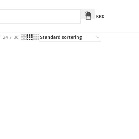
0
KR
0
24
36