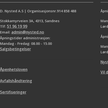
D. Nysted A.S | Organisasjonsnr.914 858 488
Åpni
Stokkamyrveien 3A, 4313, Sandnes
Mand
Tlf:
51 96 19 99
Lø
Email:
admin@nysted.no
Åpni
Åpningstider administrasjon:
Mandag - Fredag: 08.00 - 15.00
Mand
Salgsbetingelser
Lørd
Nys
Åpenhetsloven
Vil 
Avfallshåndtering
Sertifiseringer