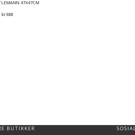
TLEMANN 47X47CM
kr
388
5
RE BUTIKKER
SOSIA