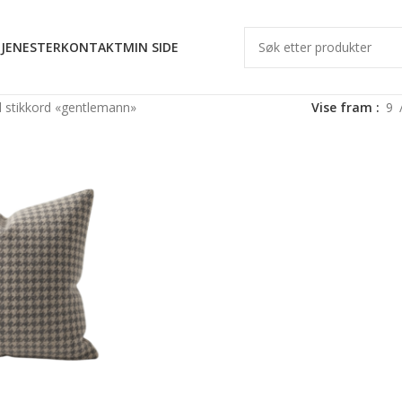
JENESTER
KONTAKT
MIN SIDE
 stikkord «gentlemann»
Vise fram
9