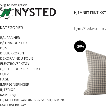
Skip to navigation
Skip to main content
HJEM
NETTBUTIKK
T
KATEGORIER
Hjem
Produkter med
BÅLPANNER
BÅTPRODUKTER
-20%
BEIS
BILLIGKROKEN
DEKOR/VINDU FOLIE
ELEKTROVERKTØY
GLITTER OG KALKEFFEKT
GULV
HAGE
IMPREGNERINGER
INTERIØR
KAMPANJE
LUXAFLEX® GARDINER & SOLSKJERMING
MALERVERKTØY