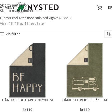
Skip to navigation
MENY
K
Skip to main content
Hjem
Produkter med stikkord «gave»
Side 2
Viser 13–13 av 13 resultater
Vis filter
HÅNDKLE BE HAPPY 30*50CM
HÅNDKLE BOBIL 30*50CM
kr
119
kr
119