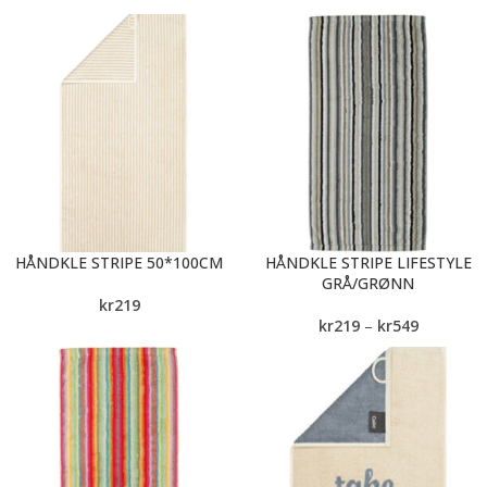
HÅNDKLE STRIPE 50*100CM
HÅNDKLE STRIPE LIFESTYLE
GRÅ/GRØNN
kr
219
kr
219
–
kr
549