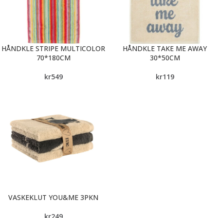
HÅNDKLE STRIPE MULTICOLOR
HÅNDKLE TAKE ME AWAY
70*180CM
30*50CM
kr
549
kr
119
VASKEKLUT YOU&ME 3PKN
kr
249