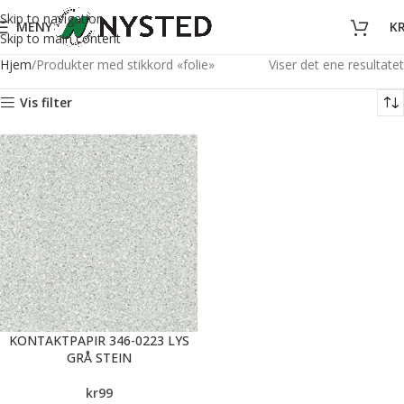
Skip to navigation
MENY
K
Skip to main content
Hjem
Produkter med stikkord «folie»
Viser det ene resultatet
Vis filter
KONTAKTPAPIR 346-0223 LYS
GRÅ STEIN
kr
99