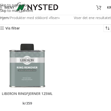
Skip to navigation
MENY
K
Skip to main content
Hjem
Produkter med stikkord «fliser»
Viser det ene resultatet
Vis filter
LIBERON RINGFJERNER 125ML
kr
359