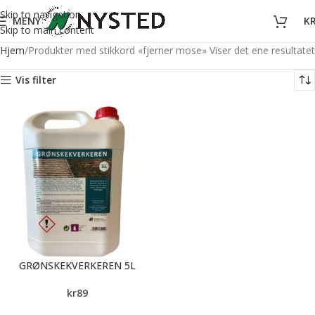
Skip to navigation
MENY
K
Skip to main content
Hjem
Produkter med stikkord «fjerner mose»
Viser det ene resultatet
Vis filter
GRØNSKEKVERKEREN 5L
kr
89