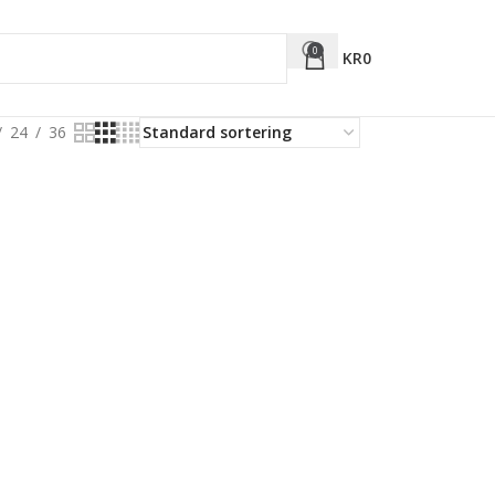
0
KR
0
24
36