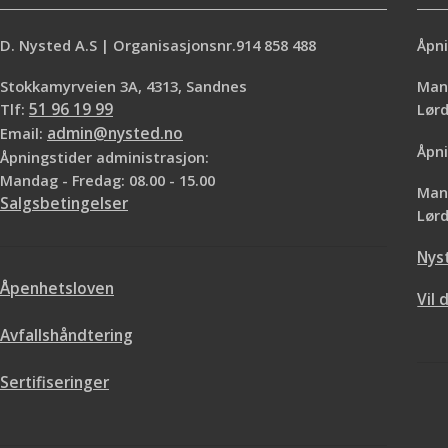
D. Nysted A.S | Organisasjonsnr.914 858 488
Åpni
Stokkamyrveien 3A, 4313, Sandnes
Mand
Tlf:
51 96 19 99
Lø
Email:
admin@nysted.no
Åpni
Åpningstider administrasjon:
Mandag - Fredag: 08.00 - 15.00
Mand
Salgsbetingelser
Lørd
Nys
Åpenhetsloven
Vil 
Avfallshåndtering
Sertifiseringer