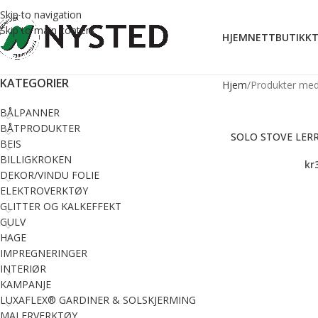
Skip to navigation
Skip to main content
HJEM
NETTBUTIKK
T
KATEGORIER
Hjem
Produkter med 
BÅLPANNER
BÅTPRODUKTER
SOLO STOVE LERR
BEIS
BILLIGKROKEN
kr
DEKOR/VINDU FOLIE
ELEKTROVERKTØY
GLITTER OG KALKEFFEKT
GULV
HAGE
IMPREGNERINGER
INTERIØR
KAMPANJE
LUXAFLEX® GARDINER & SOLSKJERMING
MALERVERKTØY