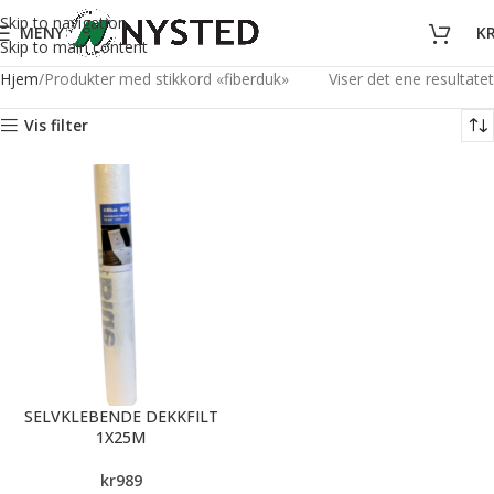
Skip to navigation
MENY
K
Skip to main content
Hjem
Produkter med stikkord «fiberduk»
Viser det ene resultatet
Vis filter
SELVKLEBENDE DEKKFILT
1X25M
kr
989