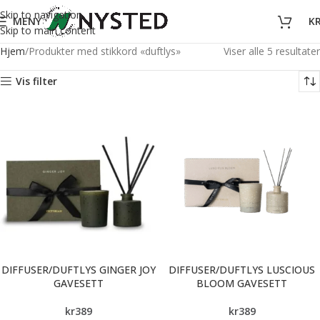
Skip to navigation
MENY
K
Skip to main content
Hjem
Produkter med stikkord «duftlys»
Viser alle 5 resultater
Vis filter
DIFFUSER/DUFTLYS GINGER JOY
DIFFUSER/DUFTLYS LUSCIOUS
GAVESETT
BLOOM GAVESETT
kr
389
kr
389