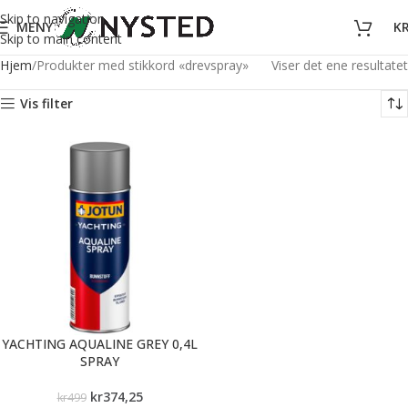
Skip to navigation
MENY
K
Skip to main content
Hjem
Produkter med stikkord «drevspray»
Viser det ene resultatet
Vis filter
YACHTING AQUALINE GREY 0,4L
SPRAY
kr
374,25
kr
499