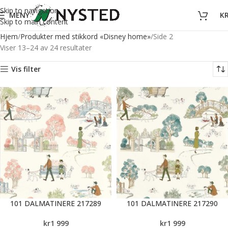
Skip to navigation
MENY
K
Skip to main content
Hjem
Produkter med stikkord «Disney home»
Side 2
Viser 13–24 av 24 resultater
Vis filter
101 DALMATINERE 217289
101 DALMATINERE 217290
kr
1 999
kr
1 999