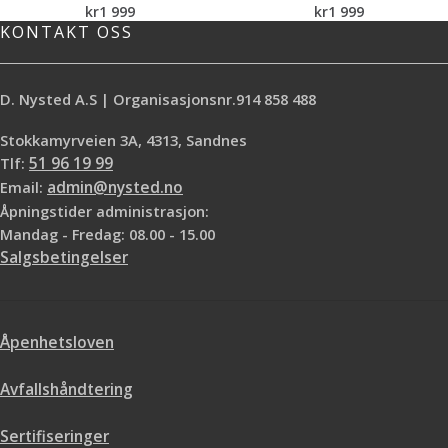
kr
1 999
kr
1 999
KONTAKT OSS
D. Nysted A.S | Organisasjonsnr.914 858 488
Stokkamyrveien 3A, 4313, Sandnes
Tlf:
51 96 19 99
Email:
admin@nysted.no
Åpningstider administrasjon:
Mandag - Fredag: 08.00 - 15.00
Salgsbetingelser
Åpenhetsloven
Avfallshåndtering
Sertifiseringer