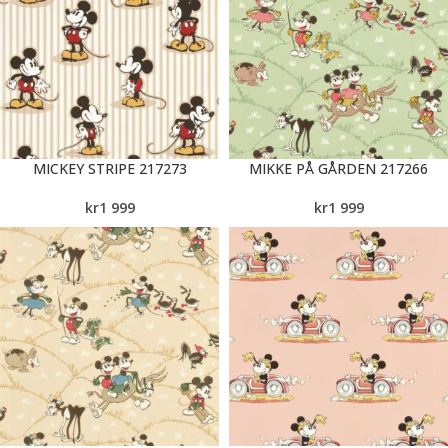
MICKEY STRIPE 217273
MIKKE PÅ GÅRDEN 217266
kr
1 999
kr
1 999