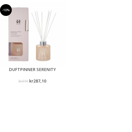
-10%
DUFTPINNER SERENITY
kr
287,10
kr
319