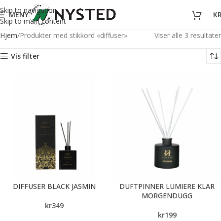
Skip to navigation
MENY
K
Skip to main content
Hjem
Produkter med stikkord «diffuser»
Viser alle 3 resultater
Vis filter
DIFFUSER BLACK JASMIN
DUFTPINNER LUMIERE KLAR
MORGENDUGG
kr
349
kr
199