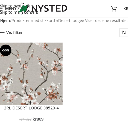
Skip to navigation
MENY
K
Skip to main content
Hjem
Produkter med stikkord «Desert lodge»
Viser det ene resultatet
Vis filter
-50%
2RL DESERT LODGE 38520-4
kr
869
kr
1 738