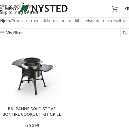
Skip to navigation
MENY
K
Skip to main content
Hjem
Produkter med stikkord «cookout kit»
Viser det ene resultatet
Vis filter
BÅLPANNE SOLO STOVE
BONFIRE COOKOUT KIT GRILL
kr
5 599