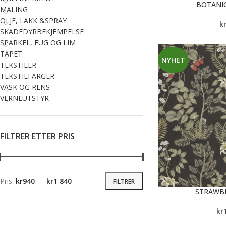
BOTANI
MALING
OLJE, LAKK &SPRAY
k
SKADEDYRBEKJEMPELSE
SPARKEL, FUG OG LIM
TAPET
NYHET
TEKSTILER
TEKSTILFARGER
VASK OG RENS
VERNEUTSTYR
FILTRER ETTER PRIS
Pris:
kr940
—
kr1 840
FILTRER
STRAWBE
kr