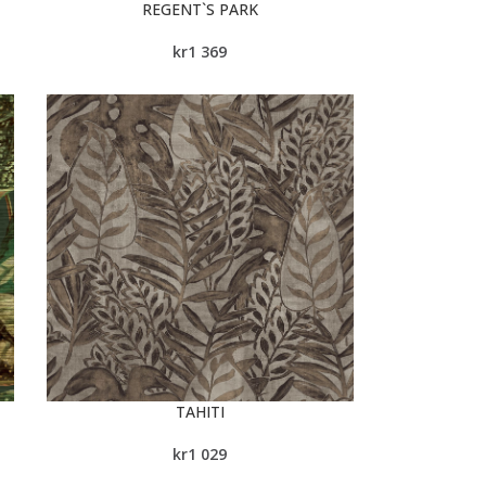
REGENT`S PARK
kr
1 369
TAHITI
kr
1 029