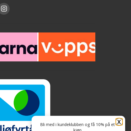
X
Bli med i kundeklubben og få 10% på et
kjøp