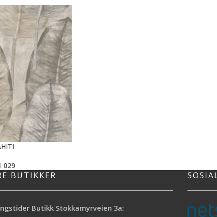
HITI
1 029
RE BUTIKKER
SOSIA
ngstider Butikk Stokkamyrveien 3a: