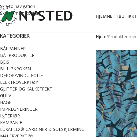
Skip to navigation
Skip to main content
HJEM
NETTBUTIKK
T
KATEGORIER
Hjem
Produkter med 
BÅLPANNER
BÅTPRODUKTER
BEIS
BILLIGKROKEN
DEKOR/VINDU FOLIE
ELEKTROVERKTØY
GLITTER OG KALKEFFEKT
GULV
HAGE
IMPREGNERINGER
INTERIØR
KAMPANJE
LUXAFLEX® GARDINER & SOLSKJERMING
MALERVERKTØY