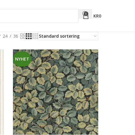
0
KR
0
24
36
NYHET