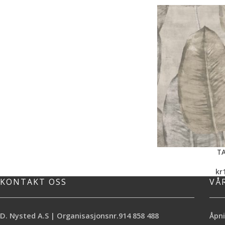
TA
kr
KONTAKT OSS
VÅ
D. Nysted A.S | Organisasjonsnr.914 858 488
Åpni