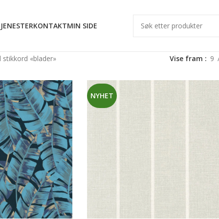
JENESTER
KONTAKT
MIN SIDE
stikkord «blader»
Vise fram
9
NYHET