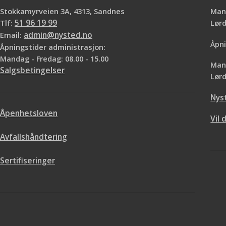
Stokkamyrveien 3A, 4313, Sandnes
Mand
Tlf:
51 96 19 99
Lø
Email:
admin@nysted.no
Åpni
Åpningstider administrasjon:
Mandag - Fredag: 08.00 - 15.00
Mand
Salgsbetingelser
Lørd
Nys
Åpenhetsloven
Vil 
Avfallshåndtering
Sertifiseringer