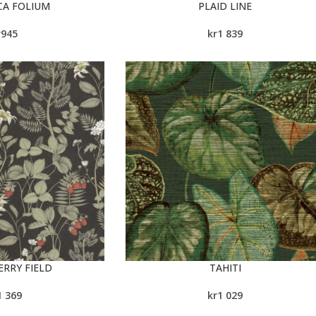
CA FOLIUM
PLAID LINE
r
945
kr
1 839
RRY FIELD
TAHITI
1 369
kr
1 029