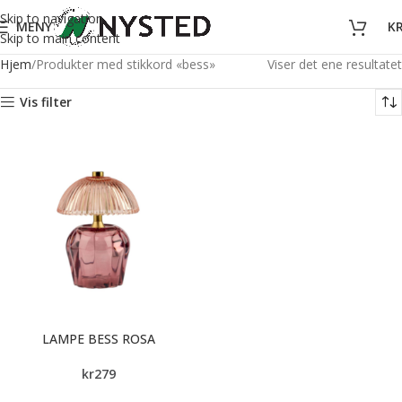
Skip to navigation
MENY
K
Skip to main content
Hjem
Produkter med stikkord «bess»
Viser det ene resultatet
Vis filter
LAMPE BESS ROSA
kr
279