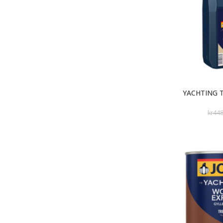
YACHTING 
kr
44