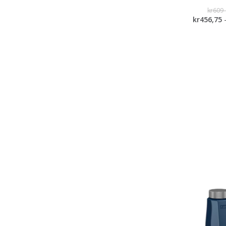
kr
609
kr
456,75