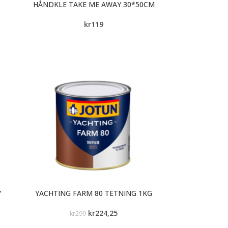
HÅNDKLE TAKE ME AWAY 30*50CM
kr
119
Y
YACHTING FARM 80 TETNING 1KG
kr
224,25
kr
299