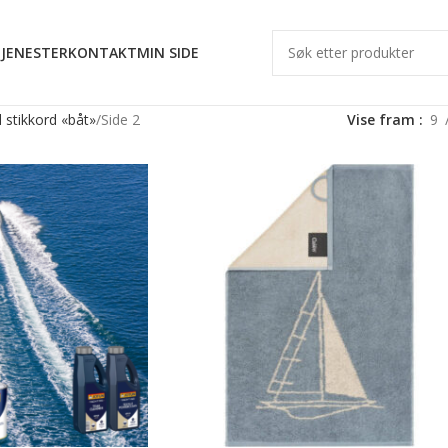
JENESTER
KONTAKT
MIN SIDE
 stikkord «båt»
Side 2
Vise fram
9