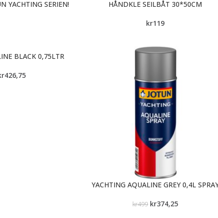
UN YACHTING SERIEN!
HÅNDKLE SEILBÅT 30*50CM
kr
119
INE BLACK 0,75LTR
kr
426,75
YACHTING AQUALINE GREY 0,4L SPRA
kr
374,25
kr
499