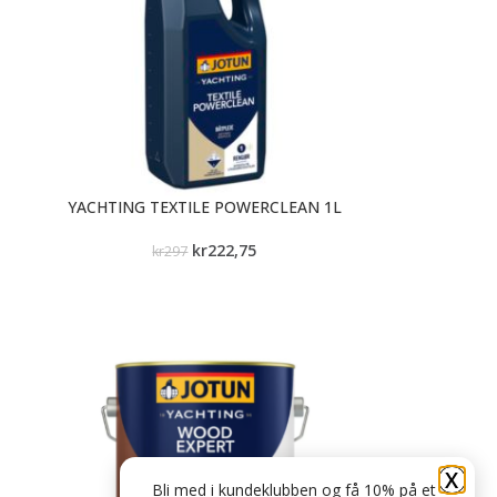
YACHTING TEXTILE POWERCLEAN 1L
kr
222,75
kr
297
X
Bli med i kundeklubben og få 10% på et