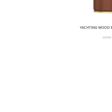
YACHTING WOOD E
kr
549
kr
411,75
KONTAKT OSS
VÅ
D. Nysted A.S | Organisasjonsnr.914 858 488
Åpni
Stokkamyrveien 3A, 4313, Sandnes
Mand
Tlf:
51 96 19 99
Lø
Email:
admin@nysted.no
Åpni
Åpningstider administrasjon:
Mandag - Fredag: 08.00 - 15.00
Mand
Salgsbetingelser
Lørd