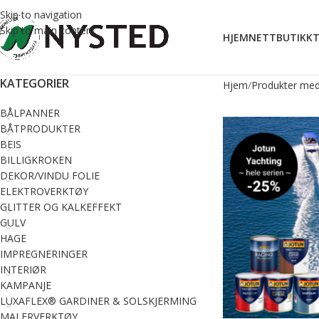
Skip to navigation
Skip to main content
HJEM
NETTBUTIKK
T
KATEGORIER
Hjem
Produkter med
BÅLPANNER
BÅTPRODUKTER
BEIS
BILLIGKROKEN
DEKOR/VINDU FOLIE
ELEKTROVERKTØY
GLITTER OG KALKEFFEKT
GULV
HAGE
IMPREGNERINGER
INTERIØR
KAMPANJE
LUXAFLEX® GARDINER & SOLSKJERMING
MALERVERKTØY