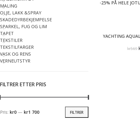
-25% PÅ HELE JOT
MALING
OLJE, LAKK &SPRAY
SKADEDYRBEKJEMPELSE
SPARKEL, FUG OG LIM
TAPET
YACHTING AQUAL
TEKSTILER
TEKSTILFARGER
kr
569
VASK OG RENS
VERNEUTSTYR
FILTRER ETTER PRIS
Pris:
kr0
—
kr1 700
FILTRER