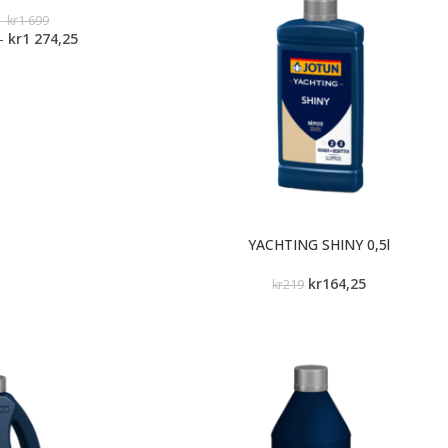
–
kr
1 699
–
kr
1 274,25
YACHTING SHINY 0,5l
kr
164,25
kr
219