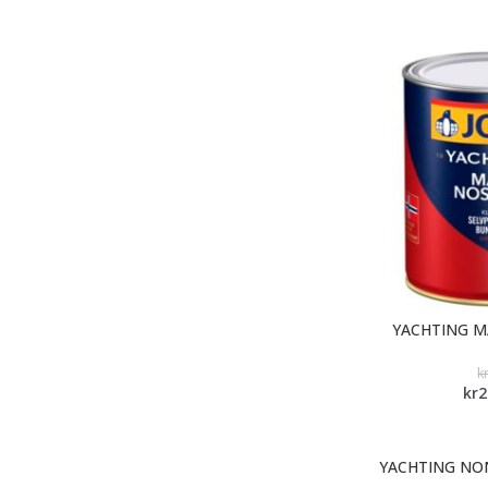
YACHTING 
k
kr
2
YACHTING NO