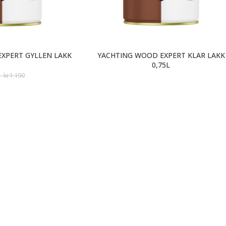
XPERT GYLLEN LAKK
YACHTING WOOD EXPERT KLAR LAKK
0,75L
–
kr
1 190
–
kr
892,50
kr
411,75
kr
549
RE BUTIKKER
SOSIA
ngstider Butikk Stokkamyrveien 3a:
ag – Fredag: 08.00 – 20.00
rdag: 10.00 – 16.00
ngstider Butikk Hoveveien 80:
ag- : 09.00 – 19.00
ag: 10.00 – 15.00