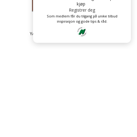
kjøp
Registrer deg
Som medlem får du tilgang på unike tilbud
inspirasjon og gode tips & råd.
YACHTING WOOD EXPERT
OLJEGRUNNING 2,5L
kr
486,75
kr
649
LE MEDIER