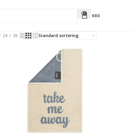
0
KR
0
24
36