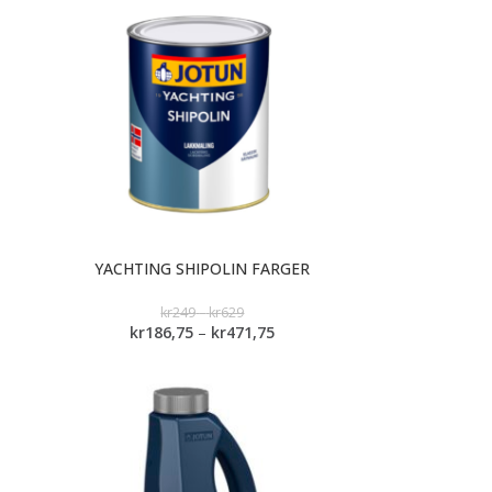
YACHTING SHIPOLIN FARGER
kr
249
–
kr
629
kr
186,75
–
kr
471,75