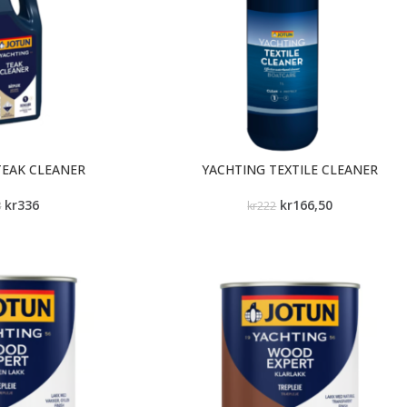
TEAK CLEANER
YACHTING TEXTILE CLEANER
kr
336
kr
166,50
8
kr
222