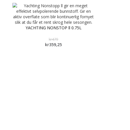
YACHTING NONSTOP ll 0.75L
kr
479
kr
359,25