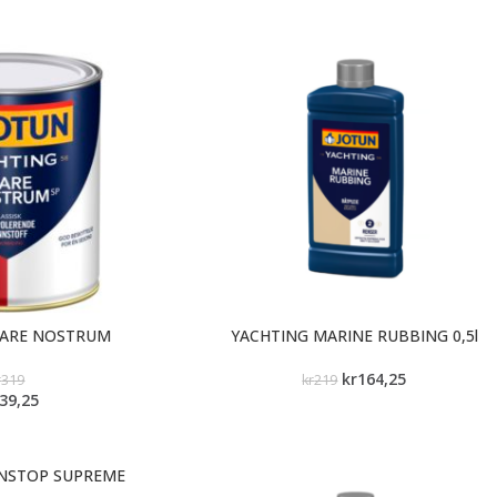
MARE NOSTRUM
YACHTING MARINE RUBBING 0,5l
kr
164,25
r
319
kr
219
39,25
NSTOP SUPREME