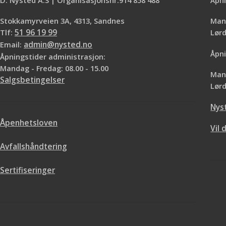
Stokkamyrveien 3A, 4313, Sandnes
Mand
Tlf:
51 96 19 99
Lø
Email:
admin@nysted.no
Åpni
Åpningstider administrasjon:
Mandag - Fredag: 08.00 - 15.00
Mand
Salgsbetingelser
Lørd
Nys
Åpenhetsloven
Vil 
Avfallshåndtering
Sertifiseringer