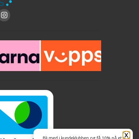
X
Bli med i kundeklubben og få 10% på et