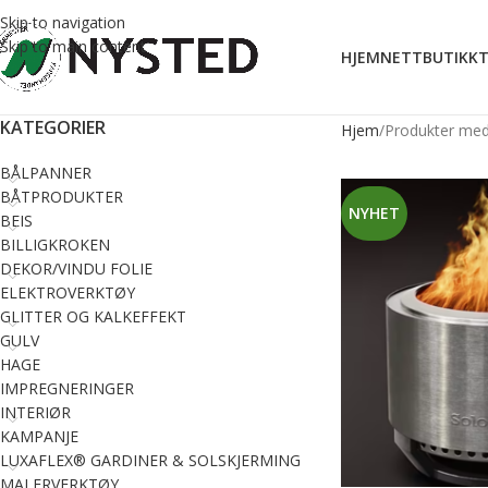
Skip to navigation
Skip to main content
HJEM
NETTBUTIKK
T
KATEGORIER
Hjem
Produkter med
BÅLPANNER
BÅTPRODUKTER
NYHET
BEIS
BILLIGKROKEN
DEKOR/VINDU FOLIE
ELEKTROVERKTØY
GLITTER OG KALKEFFEKT
GULV
HAGE
IMPREGNERINGER
INTERIØR
KAMPANJE
LUXAFLEX® GARDINER & SOLSKJERMING
MALERVERKTØY