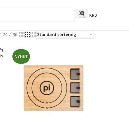
0
KR
0
24
36
NYHET