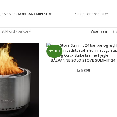
JENESTER
KONTAKT
MIN SIDE
 stikkord «bålkos»
Vise fram
9
NYHET
BÅLPANNE SOLO STOVE SUMMIT 24`
kr
6 399