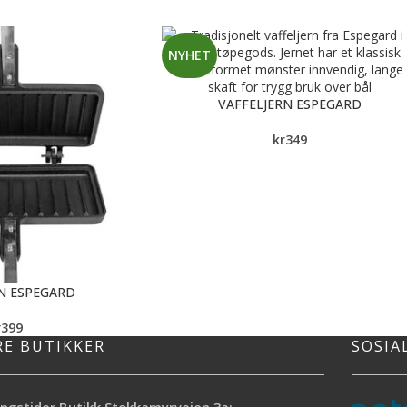
NYHET
VAFFELJERN ESPEGARD
kr
349
N ESPEGARD
r
399
RE BUTIKKER
SOSIA
ngstider Butikk Stokkamyrveien 3a: