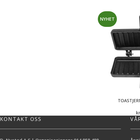
NYHET
TOASTJER
k
KONTAKT OSS
VÅ
D. Nysted A.S | Organisasjonsnr.914 858 488
Åpni