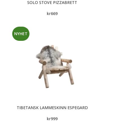
SOLO STOVE PIZZABRETT
kr
669
NYHET
TIBETANSK LAMMESKINN ESPEGARD
kr
999