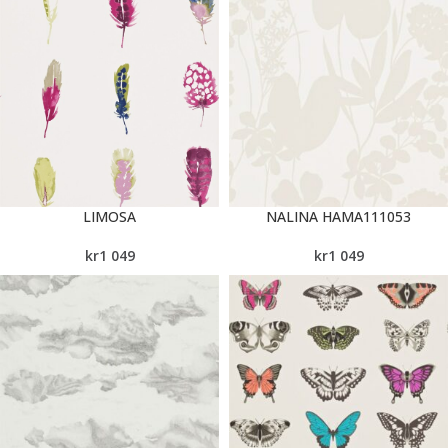
LIMOSA
NALINA HAMA111053
kr
1 049
kr
1 049