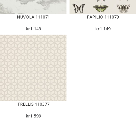
NUVOLA 111071
PAPILIO 111079
kr
1 149
kr
1 149
TRELLIS 110377
kr
1 599