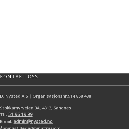
KONTAKT OSS
D. Nysted A.S | Organisasjonsnr.914 858 488
Stokkamyrveien 3A, 4313, Sandnes
Tlf:
51 96 19 99
Email:
admin@nysted.no
Åpningstider administrasjon: