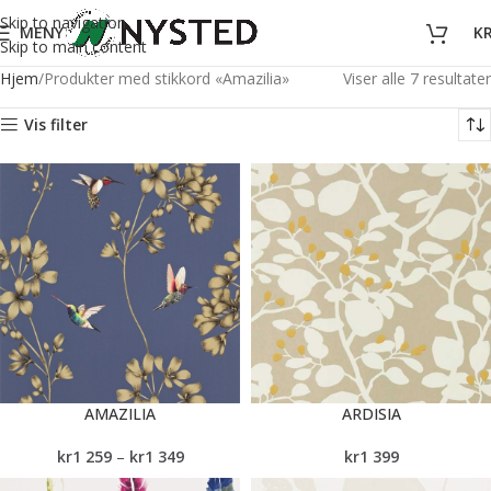
Skip to navigation
MENY
K
Skip to main content
Hjem
Produkter med stikkord «Amazilia»
Viser alle 7 resultater
Vis filter
AMAZILIA
ARDISIA
kr
1 259
–
kr
1 349
kr
1 399