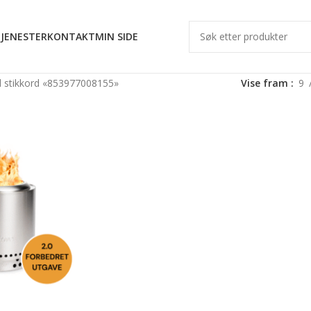
JENESTER
KONTAKT
MIN SIDE
 stikkord «853977008155»
Vise fram
9