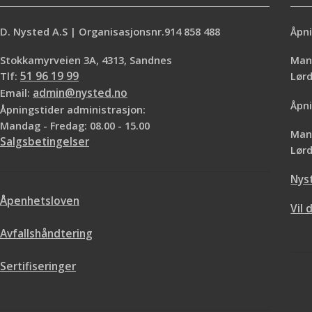
D. Nysted A.S | Organisasjonsnr.914 858 488
Åpni
Stokkamyrveien 3A, 4313, Sandnes
Mand
Tlf:
51 96 19 99
Lø
Email:
admin@nysted.no
Åpni
Åpningstider administrasjon:
Mandag - Fredag: 08.00 - 15.00
Mand
Salgsbetingelser
Lørd
Nys
Åpenhetsloven
Vil 
Avfallshåndtering
Sertifiseringer