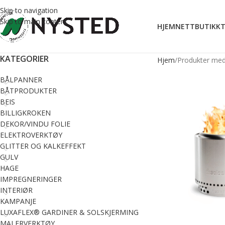
Skip to navigation
Skip to main content
HJEM
NETTBUTIKK
T
KATEGORIER
Hjem
Produkter med
BÅLPANNER
BÅTPRODUKTER
BEIS
BILLIGKROKEN
DEKOR/VINDU FOLIE
ELEKTROVERKTØY
GLITTER OG KALKEFFEKT
GULV
HAGE
IMPREGNERINGER
INTERIØR
KAMPANJE
LUXAFLEX® GARDINER & SOLSKJERMING
MALERVERKTØY