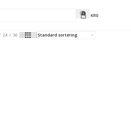
0
KR
0
24
36