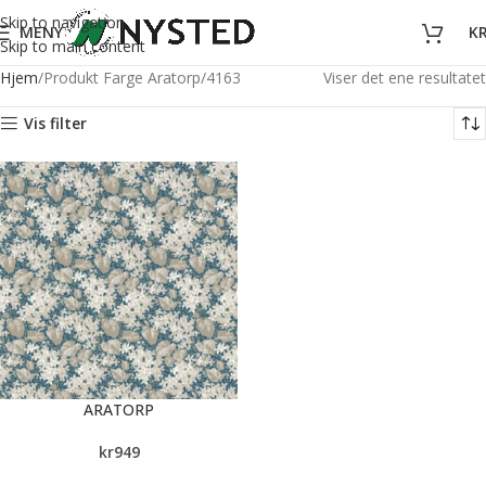
Skip to navigation
MENY
K
Skip to main content
Hjem
Produkt Farge Aratorp
4163
Viser det ene resultatet
Vis filter
ARATORP
kr
949