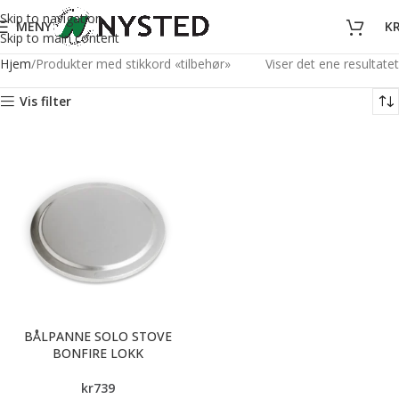
Skip to navigation
MENY
K
Skip to main content
Hjem
Produkter med stikkord «tilbehør»
Viser det ene resultatet
Vis filter
BÅLPANNE SOLO STOVE
BONFIRE LOKK
kr
739