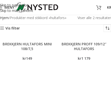
Skip to navigation
MENY
K
Skip to main content
Hjem
Produkter med stikkord «hultafors»
Viser alle 2 resultater
Vis filter
BREKKJERN HULTAFORS MINI
BREKKJERN PROFF 109/12″
108/7,5
HULTAFORS
kr
149
kr
1 179