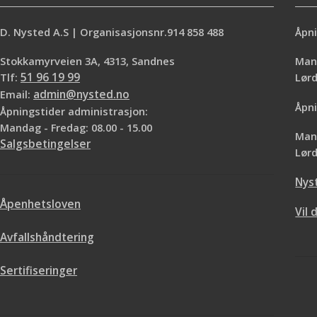
D. Nysted A.S | Organisasjonsnr.914 858 488
Åpni
Stokkamyrveien 3A, 4313, Sandnes
Mand
Tlf:
51 96 19 99
Lø
Email:
admin@nysted.no
Åpni
Åpningstider administrasjon:
Mandag - Fredag: 08.00 - 15.00
Mand
Salgsbetingelser
Lørd
Nys
Åpenhetsloven
Vil 
Avfallshåndtering
Sertifiseringer