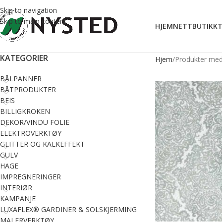
Skip to navigation
Skip to main content
HJEM
NETTBUTIKK
T
KATEGORIER
Hjem
Produkter med
BÅLPANNER
BÅTPRODUKTER
BEIS
BILLIGKROKEN
DEKOR/VINDU FOLIE
ELEKTROVERKTØY
GLITTER OG KALKEFFEKT
GULV
HAGE
IMPREGNERINGER
INTERIØR
KAMPANJE
LUXAFLEX® GARDINER & SOLSKJERMING
MALERVERKTØY