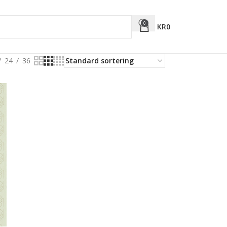
0
KR
0
24
36