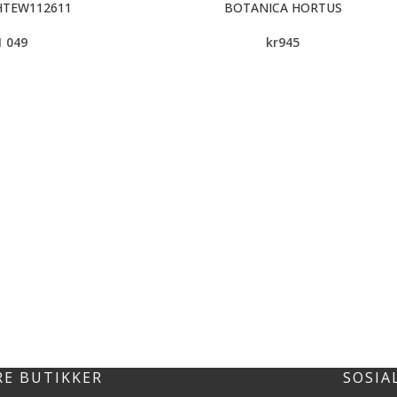
HTEW112611
BOTANICA HORTUS
1 049
kr
945
RE BUTIKKER
SOSIA