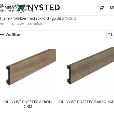
Skip to navigation
MENY
K
Skip to main content
Hjem
Produkter med stikkord «gulvlist»
Side 2
Viser 13–14 av 14 resultater
Vis filter
GULVLIST CORETEC ACRON
GULVLIST CORETEC BARK 2,4M
2,4M