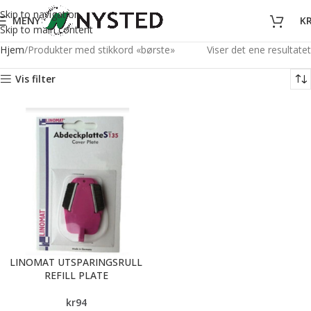
Skip to navigation
MENY
K
Skip to main content
Hjem
Produkter med stikkord «børste»
Viser det ene resultatet
Vis filter
LINOMAT UTSPARINGSRULL
REFILL PLATE
kr
94