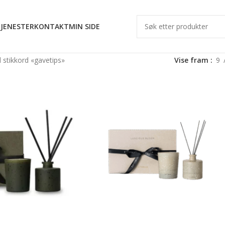
JENESTER
KONTAKT
MIN SIDE
 stikkord «gavetips»
Vise fram
9