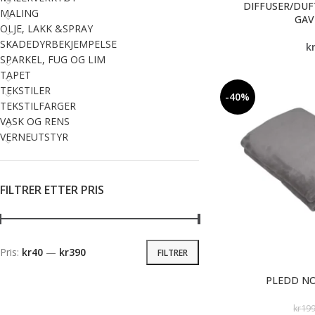
DIFFUSER/DUF
MALING
GAV
OLJE, LAKK &SPRAY
SKADEDYRBEKJEMPELSE
k
SPARKEL, FUG OG LIM
TAPET
TEKSTILER
-40%
TEKSTILFARGER
VASK OG RENS
VERNEUTSTYR
FILTRER ETTER PRIS
Pris:
kr40
—
kr390
FILTRER
PLEDD NO
kr
19