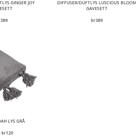
TLYS GINGER JOY
DIFFUSER/DUFTLYS LUSCIOUS BLOO
ESETT
GAVESETT
r
389
kr
389
AH LYS GRÅ
kr
120
9