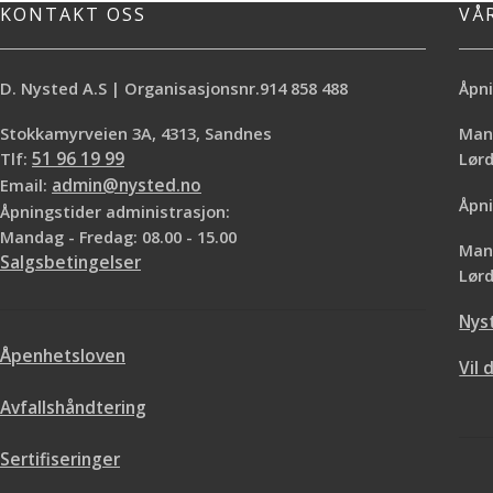
KONTAKT OSS
VÅ
D. Nysted A.S | Organisasjonsnr.914 858 488
Åpni
Stokkamyrveien 3A, 4313, Sandnes
Mand
Tlf:
51 96 19 99
Lø
Email:
admin@nysted.no
Åpni
Åpningstider administrasjon:
Mandag - Fredag: 08.00 - 15.00
Mand
Salgsbetingelser
Lørd
Nys
Åpenhetsloven
Vil 
Avfallshåndtering
Sertifiseringer