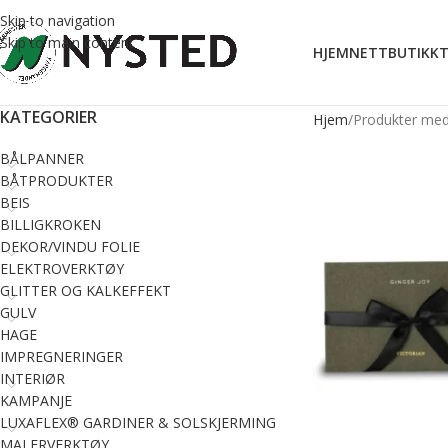
Skip to navigation
Skip to main content
HJEM
NETTBUTIKK
T
KATEGORIER
Hjem
Produkter med
BÅLPANNER
BÅTPRODUKTER
BEIS
BILLIGKROKEN
DEKOR/VINDU FOLIE
ELEKTROVERKTØY
GLITTER OG KALKEFFEKT
GULV
HAGE
IMPREGNERINGER
INTERIØR
KAMPANJE
LUXAFLEX® GARDINER & SOLSKJERMING
MALERVERKTØY