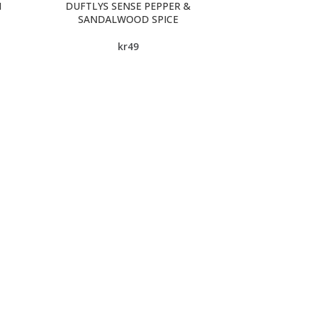
M
DUFTLYS SENSE PEPPER &
SANDALWOOD SPICE
kr
49