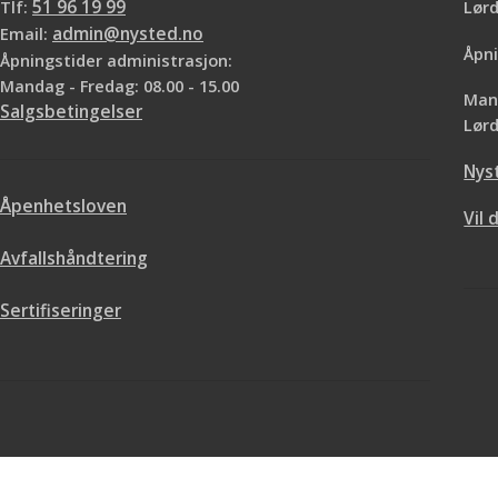
Tlf:
51 96 19 99
Lø
Email:
admin@nysted.no
Åpni
Åpningstider administrasjon:
Mandag - Fredag: 08.00 - 15.00
Mand
Salgsbetingelser
Lørd
Nys
Åpenhetsloven
Vil 
Avfallshåndtering
Sertifiseringer