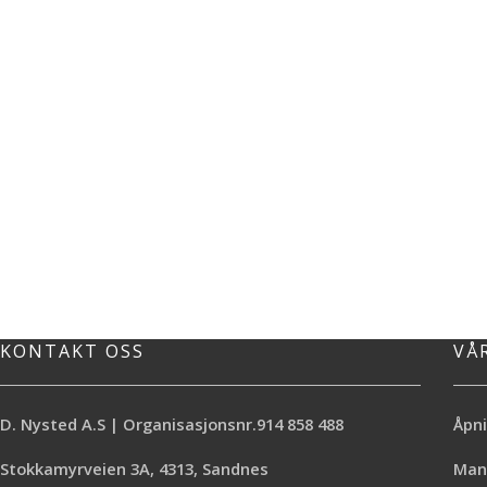
KONTAKT OSS
VÅ
D. Nysted A.S | Organisasjonsnr.914 858 488
Åpni
Stokkamyrveien 3A, 4313, Sandnes
Mand