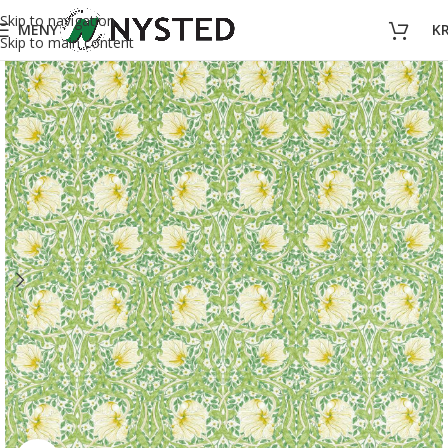
Skip to navigation
MENY
K
Skip to main content