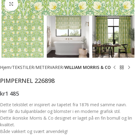
Forstørr bilde
Hjem
TEKSTILER
METERVARER
WILLIAM MORRIS & CO
PIMPERNEL 226898
kr
1 485
Dette tekstilet er inspirert av tapetet fra 1876 med samme navn.
Her får du tulipanblader og blomster i en moderne grafisk stil.
Dette ikoniske Morris & Co designet er laget på en fin bomull og lin
kvalitet.
Både vakkert og svært anvendelig!