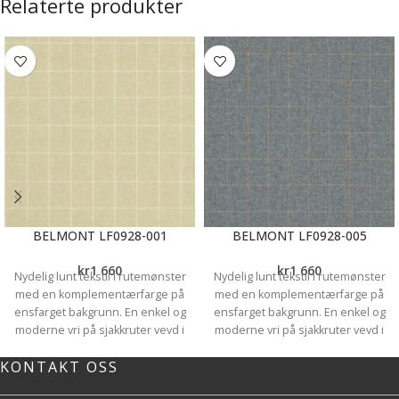
Relaterte produkter
BELMONT LF0928-001
BELMONT LF0928-005
kr
1 660
kr
1 660
Nydelig lunt tekstil i rutemønster
Nydelig lunt tekstil i rutemønster
med en komplementærfarge på
med en komplementærfarge på
ensfarget bakgrunn. En enkel og
ensfarget bakgrunn. En enkel og
moderne vri på sjakkruter vevd i
moderne vri på sjakkruter vevd i
100% Shetlandsull fra leverandøren
100% Shetlandsull fra leverandøren
KONTAKT OSS
Linwood. Stoffet er noe
Linwood. Stoffet er noe
flekkavvisende og har en
flekkavvisende og har en