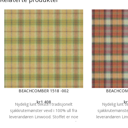
kan ha skinner, eller gardinstenger. Du kan
ha lengder med rynkebånd -som finnes i
ulike bredder og rynkeeffekter, ,maljer
eller hemper. Sømpris på gardinlengder
fra
Kr.687, Vi syr lengdene så de passer
perfekt til dine vindu. Prisene varierer etter
høyde og hvilket oppheng du velger. Vi
hjelper deg gjerne å finne dine
drømmegardiner, velkommen til oss for
inspirasjon!
BEACHCOMBER 1518 -002
BEACHCOMB
kr
1 408
kr
Nydelig lunt tekstil i tradisjonelt
Nydelig lunt te
sjakkrutemønster vevd i 100% ull fra
sjakkrutemønster
leverandøren Linwood. Stoffet er noe
leverandøren Lin
flekkavvisende og har en martindale på 35
flekkavvisende og 