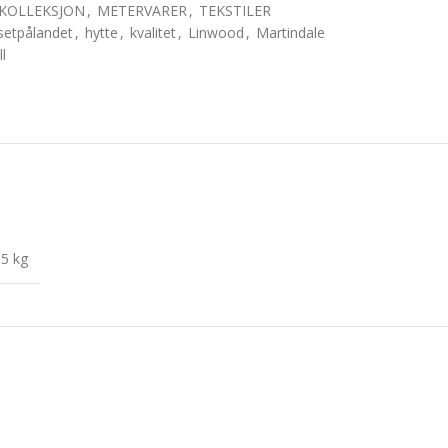
KOLLEKSJON
,
METERVARER
,
TEKSTILER
setpålandet
,
hytte
,
kvalitet
,
Linwood
,
Martindale
ll
,5 kg