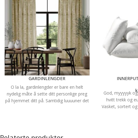
GARDINLENGDER
INNERPUT
O la la, gardinlengder er bare en helt
k
God, myyyyyk og 
nydelig måte å sette ditt personlige preg
hvitt trekk og 
på hjemmet ditt på. Samtidig luuuuner det
Vasket, sortert o
opp enhver vindusflate. Hvilket tekstil du
Flott pute til pyn
velger og hvilken opphengsmetode du
sofa, seng eller
velger spiller en stor rolle for hvordan
sluttresultatet blir. Mulighetene er mange!
Det er utallige tekstiler å velge blant og du
Relaterte produkter