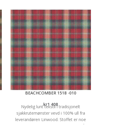
BEACHCOMBER 1518 -010
BEACHC
kr
1 408
Nydelig lunt tekstil i tradisjonelt
Nydelig lunt
sjakkrutemønster vevd i 100% ull fra
sjakkrutemøns
leverandøren Linwood. Stoffet er noe
leverandøren 
5
flekkavvisende og har en martindale på 35
flekkavvisende 