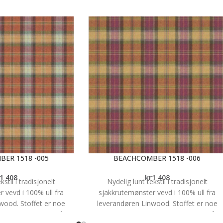
ER 1518 -005
BEACHCOMBER 1518 -006
1 408
kr
1 408
kstil i tradisjonelt
Nydelig lunt tekstil i tradisjonelt
 vevd i 100% ull fra
sjakkrutemønster vevd i 100% ull fra
wood. Stoffet er noe
leverandøren Linwood. Stoffet er noe
har en martindale på 35
flekkavvisende og har en martindale på 3