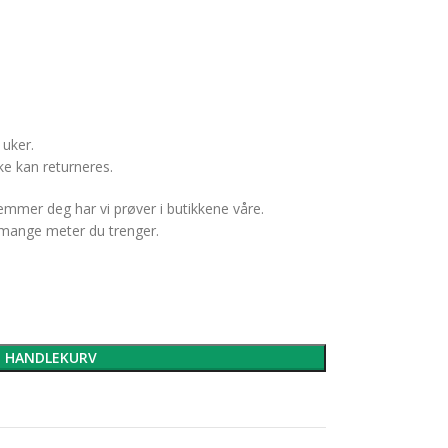
 uker.
e kan returneres.
temmer deg har vi prøver i butikkene våre.
r mange meter du trenger.
I HANDLEKURV