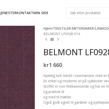
JENESTER
KONTAKT
MIN SIDE
Hjem
TEKSTILER
METERVARER
LINWOO
BELMONT LF0928-014
BELMONT LF092
kr
1 660
Nydelig lunt tekstil i rutemønster med 
En enkel og moderne vri på sjakkruter ve
Stoffet er noe flekkavvisende og har en 
og praktisk til
og med til møbler.
Også godt egnet til gardiner og pyntepute