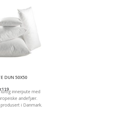
E DUN 50X50
r
119
luftig innerpute med
europeiske andefjær.
g produsert i Danmark.
teputetrekk som stæsj i
 stol. Str. 50 x 50cm