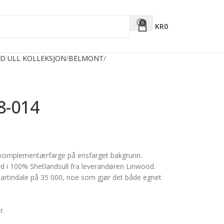
0
KR
0
D ULL KOLLEKSJON
BELMONT
8-014
en komplementærfarge på ensfarget bakgrunn.
vd i 100% Shetlandsull fra leverandøren Linwood.
martindale på 35 000, noe som gjør det både egnet
r.