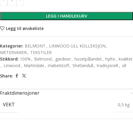
LEGG I HANDLEKURV
Legg til ønskeliste
Kategorier:
BELMONT
,
LINWOOD ULL KOLLEKSJON
,
METERVARER
,
TEKSTILER
Stikkord:
100%
,
Belmond
,
gardiner
,
husetpålandet
,
hytte
,
kvalitet
,
Linwood
,
Martindale
,
møbelstoff
,
Shetlandull
,
tradisjonelt
,
ull
Share:
Fraktdimensjoner
VEKT
0,5 kg