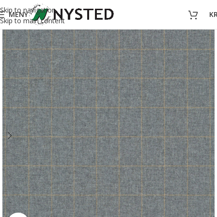
Skip to navigation
MENY
K
Skip to main content