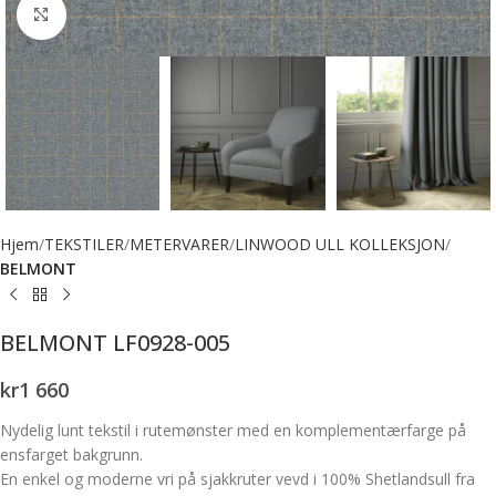
Forstørr bilde
Hjem
TEKSTILER
METERVARER
LINWOOD ULL KOLLEKSJON
BELMONT
BELMONT LF0928-005
kr
1 660
Nydelig lunt tekstil i rutemønster med en komplementærfarge på
ensfarget bakgrunn.
En enkel og moderne vri på sjakkruter vevd i 100% Shetlandsull fra