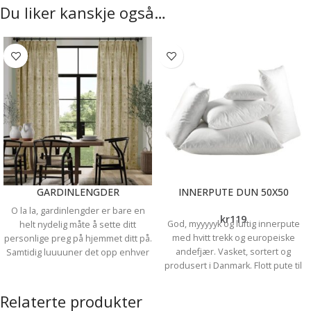
Du liker kanskje også…
GARDINLENGDER
INNERPUTE DUN 50X50
O la la, gardinlengder er bare en
kr
119
God, myyyyyk og luftig innerpute
helt nydelig måte å sette ditt
med hvitt trekk og europeiske
personlige preg på hjemmet ditt på.
andefjær. Vasket, sortert og
Samtidig luuuuner det opp enhver
produsert i Danmark. Flott pute til
vindusflate. Hvilket tekstil du velger
pynteputetrekk som stæsj i sofa,
og hvilken opphengsmetode du
seng eller stol. Str. 50 x 50cm
velger spiller en stor rolle for
Relaterte produkter
hvordan sluttresultatet blir.