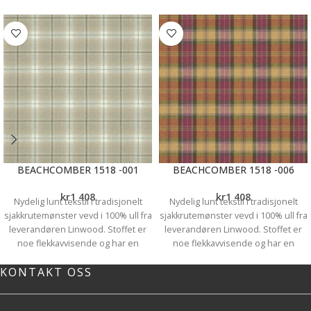
Mulighetene er mange! Det er
utallige tekstiler å velge blant og du
kan ha skinner, eller gardinstenger.
Du kan ha lengder med rynkebånd -
som finnes i ulike bredder og
rynkeeffekter, ,maljer eller hemper.
Sømpris på gardinlengder
fra
Kr.687, Vi syr lengdene så de
passer perfekt til dine vindu.
Prisene varierer etter høyde og
hvilket oppheng du velger. Vi
hjelper deg gjerne å finne dine
BEACHCOMBER 1518 -001
BEACHCOMBER 1518 -006
drømmegardiner, velkommen til
oss for inspirasjon!
kr
1 408
kr
1 408
Nydelig lunt tekstil i tradisjonelt
Nydelig lunt tekstil i tradisjonelt
sjakkrutemønster vevd i 100% ull fra
sjakkrutemønster vevd i 100% ull fra
leverandøren Linwood. Stoffet er
leverandøren Linwood. Stoffet er
noe flekkavvisende og har en
noe flekkavvisende og har en
martindale på 35 000, noe som gjør
martindale på 35 000, noe som gjør
KONTAKT OSS
det både egnet og praktisk til og
det både egnet og praktisk til og
med til møbler. Også godt egnet til
med til møbler. Også godt egnet til
gardiner og pynteputer og
gardiner og pynteputer og