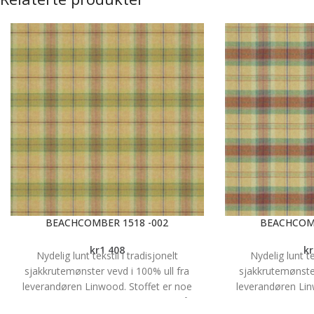
kan ha skinner, eller gardinstenger. Du kan
ha lengder med rynkebånd -som finnes i
ulike bredder og rynkeeffekter, ,maljer
eller hemper. Sømpris på gardinlengder
fra
Kr.687, Vi syr lengdene så de passer
perfekt til dine vindu. Prisene varierer etter
høyde og hvilket oppheng du velger. Vi
hjelper deg gjerne å finne dine
drømmegardiner, velkommen til oss for
inspirasjon!
BEACHCOMBER 1518 -002
BEACHCOMB
kr
1 408
kr
Nydelig lunt tekstil i tradisjonelt
Nydelig lunt te
sjakkrutemønster vevd i 100% ull fra
sjakkrutemønster
leverandøren Linwood. Stoffet er noe
leverandøren Lin
flekkavvisende og har en martindale på 35
flekkavvisende og 