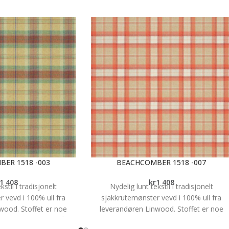
ER 1518 -003
BEACHCOMBER 1518 -007
1 408
kr
1 408
kstil i tradisjonelt
Nydelig lunt tekstil i tradisjonelt
 vevd i 100% ull fra
sjakkrutemønster vevd i 100% ull fra
wood. Stoffet er noe
leverandøren Linwood. Stoffet er noe
har en martindale på 35
flekkavvisende og har en martindale på 3