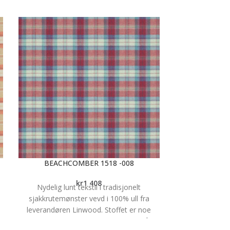
BEACHCOMBER 1518 -008
BEACHC
kr
1 408
Nydelig lunt tekstil i tradisjonelt
Nydelig lunt
sjakkrutemønster vevd i 100% ull fra
sjakkrutemøns
leverandøren Linwood. Stoffet er noe
leverandøren 
5
flekkavvisende og har en martindale på 35
flekkavvisende 