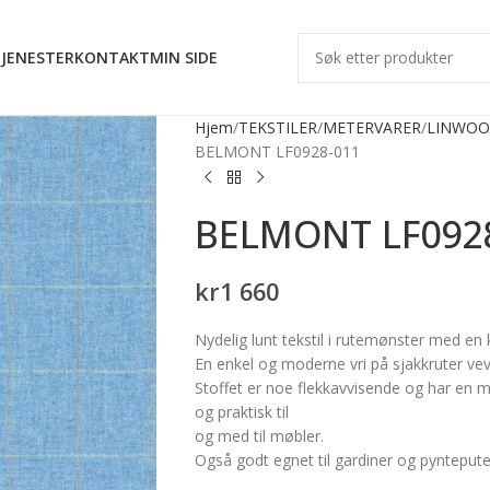
JENESTER
KONTAKT
MIN SIDE
Hjem
TEKSTILER
METERVARER
LINWOO
BELMONT LF0928-011
BELMONT LF092
kr
1 660
Nydelig lunt tekstil i rutemønster med 
En enkel og moderne vri på sjakkruter ve
Stoffet er noe flekkavvisende og har en 
og praktisk til
og med til møbler.
Også godt egnet til gardiner og pyntepute