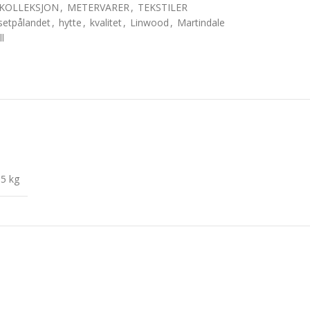
KOLLEKSJON
,
METERVARER
,
TEKSTILER
setpålandet
,
hytte
,
kvalitet
,
Linwood
,
Martindale
ll
,5 kg