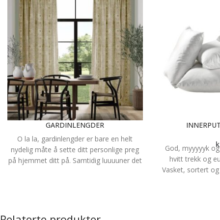
GARDINLENGDER
INNERPUT
O la la, gardinlengder er bare en helt
k
God, myyyyyk og 
nydelig måte å sette ditt personlige preg
hvitt trekk og 
på hjemmet ditt på. Samtidig luuuuner det
Vasket, sortert o
opp enhver vindusflate. Hvilket tekstil du
Flott pute til pyn
velger og hvilken opphengsmetode du
sofa, seng eller
velger spiller en stor rolle for hvordan
sluttresultatet blir. Mulighetene er mange!
Det er utallige tekstiler å velge blant og du
Relaterte produkter