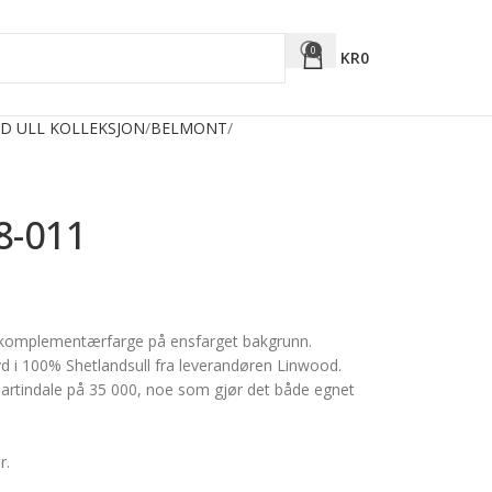
0
KR
0
D ULL KOLLEKSJON
BELMONT
8-011
en komplementærfarge på ensfarget bakgrunn.
vd i 100% Shetlandsull fra leverandøren Linwood.
martindale på 35 000, noe som gjør det både egnet
r.