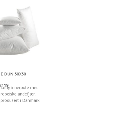
E DUN 50X50
r
119
luftig innerpute med
europeiske andefjær.
g produsert i Danmark.
teputetrekk som stæsj i
 stol. Str. 50 x 50cm