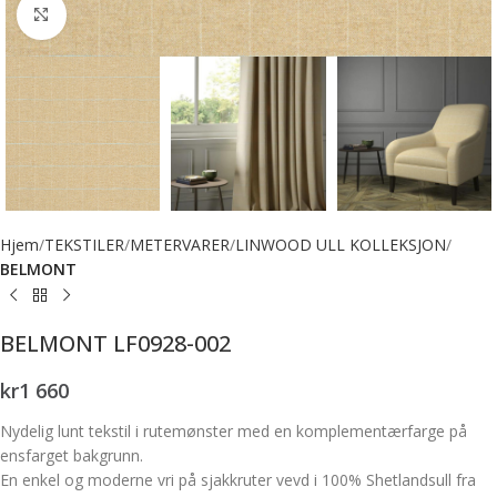
Forstørr bilde
Hjem
TEKSTILER
METERVARER
LINWOOD ULL KOLLEKSJON
BELMONT
BELMONT LF0928-002
kr
1 660
Nydelig lunt tekstil i rutemønster med en komplementærfarge på
ensfarget bakgrunn.
En enkel og moderne vri på sjakkruter vevd i 100% Shetlandsull fra