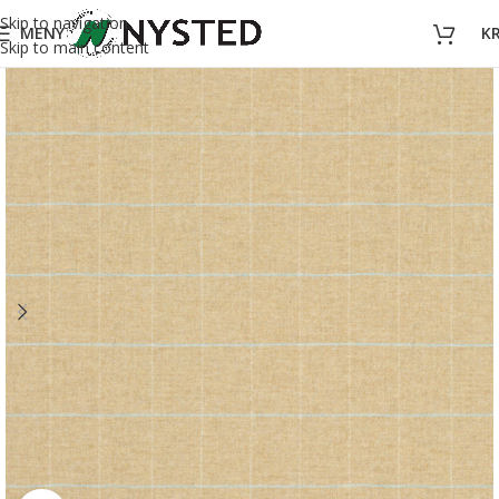
Skip to navigation
MENY
K
Skip to main content