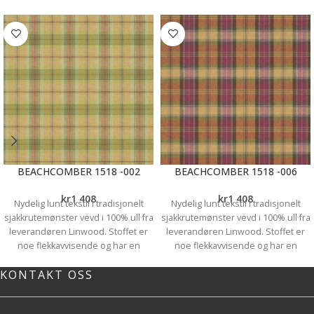
Mulighetene er mange! Det er
utallige tekstiler å velge blant og du
kan ha skinner, eller gardinstenger.
Du kan ha lengder med rynkebånd -
som finnes i ulike bredder og
rynkeeffekter, ,maljer eller hemper.
Sømpris på gardinlengder
fra
Kr.687, Vi syr lengdene så de
passer perfekt til dine vindu.
Prisene varierer etter høyde og
hvilket oppheng du velger. Vi
hjelper deg gjerne å finne dine
BEACHCOMBER 1518 -002
BEACHCOMBER 1518 -006
drømmegardiner, velkommen til
oss for inspirasjon!
kr
1 408
kr
1 408
Nydelig lunt tekstil i tradisjonelt
Nydelig lunt tekstil i tradisjonelt
sjakkrutemønster vevd i 100% ull fra
sjakkrutemønster vevd i 100% ull fra
leverandøren Linwood. Stoffet er
leverandøren Linwood. Stoffet er
noe flekkavvisende og har en
noe flekkavvisende og har en
martindale på 35 000, noe som gjør
martindale på 35 000, noe som gjør
KONTAKT OSS
det både egnet og praktisk til og
det både egnet og praktisk til og
med til møbler. Også godt egnet til
med til møbler. Også godt egnet til
gardiner og pynteputer og
gardiner og pynteputer og