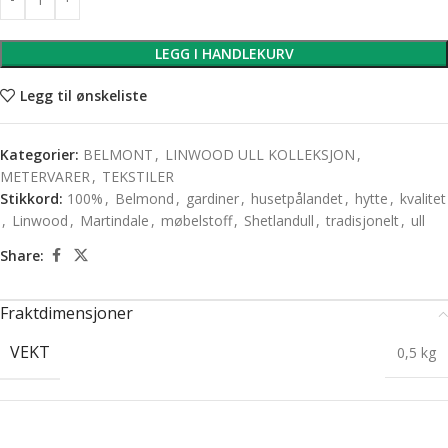
LEGG I HANDLEKURV
Legg til ønskeliste
Kategorier:
BELMONT
,
LINWOOD ULL KOLLEKSJON
,
METERVARER
,
TEKSTILER
Stikkord:
100%
,
Belmond
,
gardiner
,
husetpålandet
,
hytte
,
kvalitet
,
Linwood
,
Martindale
,
møbelstoff
,
Shetlandull
,
tradisjonelt
,
ull
Share:
Fraktdimensjoner
VEKT
0,5 kg