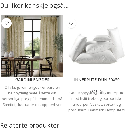
Du liker kanskje også…
GARDINLENGDER
INNERPUTE DUN 50X50
O la la, gardinlengder er bare en
kr
119
God, myyyyyk og luftig innerpute
helt nydelig måte å sette ditt
med hvitt trekk og europeiske
personlige preg på hjemmet ditt på.
andefjær. Vasket, sortert og
Samtidig luuuuner det opp enhver
produsert i Danmark. Flott pute til
vindusflate. Hvilket tekstil du velger
pynteputetrekk som stæsj i sofa,
og hvilken opphengsmetode du
seng eller stol. Str. 50 x 50cm
velger spiller en stor rolle for
Relaterte produkter
hvordan sluttresultatet blir.