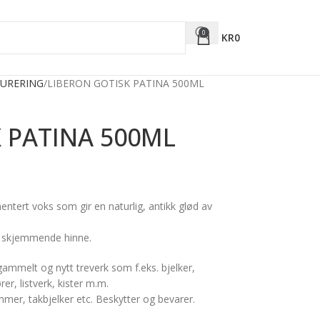
0
KR
0
URERING
LIBERON GOTISK PATINA 500ML
 PATINA 500ML
entert voks som gir en naturlig, antikk glød av
en skjemmende hinne.
 gammelt og nytt treverk som f.eks. bjelker,
er, listverk, kister m.m.
tømmer, takbjelker etc. Beskytter og bevarer.