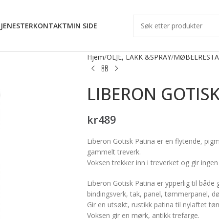
JENESTER
KONTAKT
MIN SIDE
Hjem
OLJE, LAKK &SPRAY
MØBELRESTA
LIBERON GOTISK
kr
489
Liberon Gotisk Patina er en flytende, pigm
gammelt treverk.
Voksen trekker inn i treverket og gir ing
Liberon Gotisk Patina er ypperlig til både
bindingsverk, tak, panel, tømmerpanel, dør
Gir en utsøkt, rustikk patina til nylaftet 
Voksen gir en mørk, antikk trefarge.