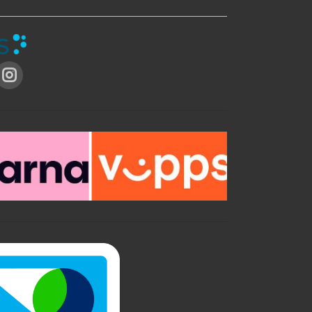
e
Spraymaling er utrolig enkelt!
Finn din
favorittfarge i vårt store fargeutvalg. Spray
på, og vips – en ekstrem forvandling har
blitt utført! Alt fra leker, interiør, knotter
og biler kan fornyes. *Kan brukes på
l
mange underlag *Gir en ekstremt
slitesterk overflate *Kan blandes i alle
fargetoner *Enkel å påføre *Spray – lakk
og påføring i ett
L