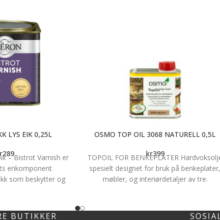
K LYS EIK 0,25L
OSMO TOP OIL 3068 NATURELL 0,5L
r
289
kr
399
kk – Bistrot Varnish er
TOPOIL FOR BENKEPLATER Hardvoksolj
ets enkomponent
spesielt designet for bruk på benkeplater
akk som beskytter og
møbler, og interiørdetaljer av tre.
r tre. Godt egnet for
Produktet er basert på naturlige
, trapp, møbel, panel,
planteoljer og vokser, og fremhever tree
 etc. som utsettes for
sitt naturlige utseende. Produktet trekker
RE BUTIKKER
SOSIA