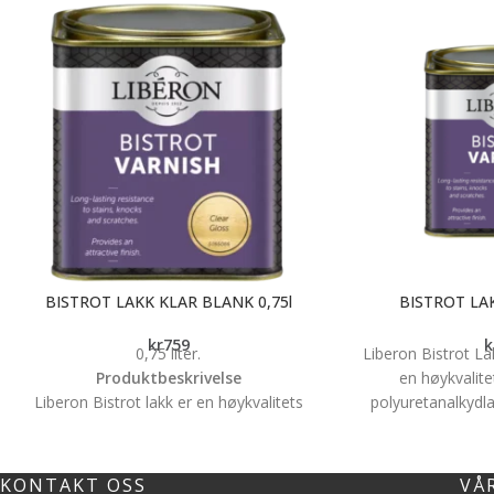
BISTROT LAKK KLAR BLANK 0,75l
BISTROT LAK
kr
759
k
0,75 liter.
Liberon Bistrot La
Produktbeskrivelse
en høykvalit
Liberon Bistrot lakk er en høykvalitets
polyuretanalkydl
polyuretanlakk beregnet til overflater som
bevarer alle type
utsettes for hard slitasje og vannsøl.
bordplate, kjøkken
Spesielt godt egnet for trapp, kjøkken,
baderom, listverk
KONTAKT OSS
VÅ