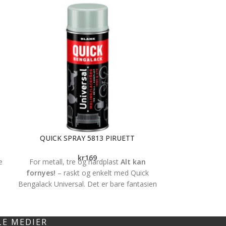
QUICK SPRAY 5813 PIRUETT
QUICK 
kr
169
e
For metall, tre og hardplast
Alt kan
,
fornyes!
– raskt og enkelt med Quick
Bengalack Universal. Det er bare fantasien
og kreativiteten som setter
t
begrensningene. Metall, tre eller hardplast,
nytt eller gammelt – alt kan få nytt liv!
LE MEDIER