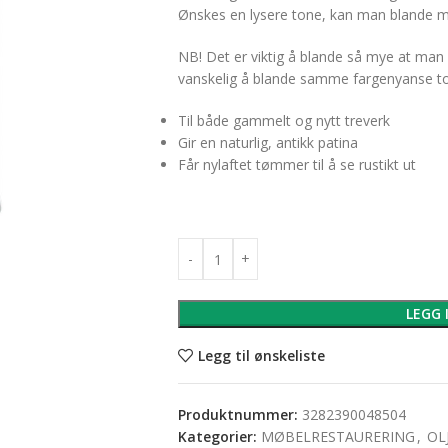
Ønskes en lysere tone, kan man blande me
NB! Det er viktig å blande så mye at man h
vanskelig å blande samme fargenyanse to
Til både gammelt og nytt treverk
Gir en naturlig, antikk patina
Får nylaftet tømmer til å se rustikt ut
LEGG 
Legg til ønskeliste
Produktnummer:
3282390048504
Kategorier:
MØBELRESTAURERING
,
OL