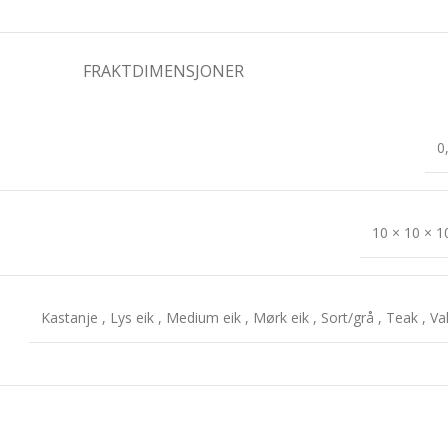
FRAKTDIMENSJONER
0
10 × 10 × 
Kastanje
,
Lys eik
,
Medium eik
,
Mørk eik
,
Sort/grå
,
Teak
,
Va