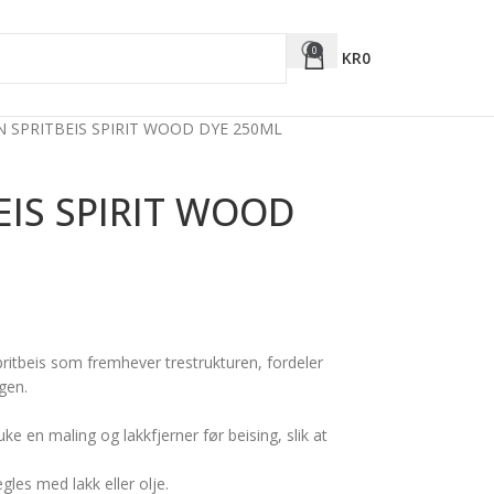
0
KR
0
N SPRITBEIS SPIRIT WOOD DYE 250ML
EIS SPIRIT WOOD
pritbeis som fremhever trestrukturen, fordeler
gen.
ke en maling og lakkfjerner før beising, slik at
gles med lakk eller olje.