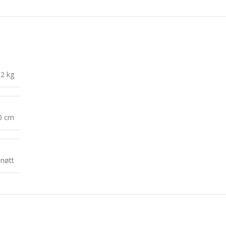
,2 kg
10 cm
lnøtt