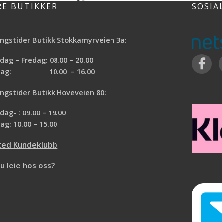
farge *Gir elastisk og
skjellakkpolering. Harpiksbelegget gjør at
RE BUTIKKER
SOSIA
ttelse *Inneholder
lakk og blank maling flyter bedre ut, gir
rende midler
færre penselstriper og mindre nupper i
overflaten. Klutene kan også brukes for 
ngstider Butikk Stokkamyrveien 3a:
fjerne støv og fine partikler i hjemmet,
bilen eller verkstedet. Klutene er voks og
ag – Fredag: 08.00 – 20.00
silikonfri. Kan brukes flere ganger.
rdag: 10.00 – 16.00
Ideell før lakkering og maling
Harpiksimpregnerte kluter
ngstider Butikk Hoveveien 80:
Maling og lakk flyter bedre ut
ag- : 09.00 – 19.00
ag: 10.00 – 15.00
ted Kundeklubb
du leie hos oss?