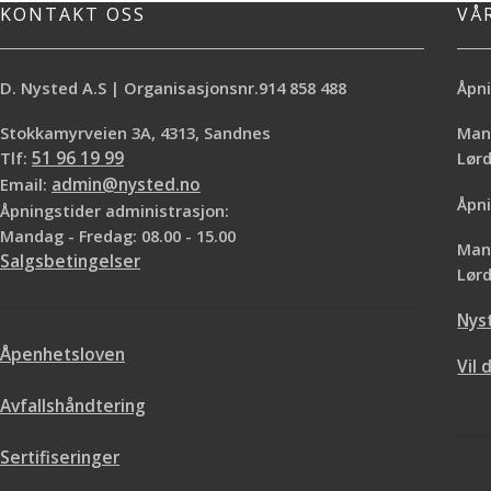
*Inneholder UV-filter/pigmenter
*Svak gyldenbrun 
KONTAKT OSS
VÅ
vannfast besky
sopphind
D. Nysted A.S | Organisasjonsnr.914 858 488
Åpni
Stokkamyrveien 3A, 4313, Sandnes
Mand
Tlf:
51 96 19 99
Lø
Email:
admin@nysted.no
Åpni
Åpningstider administrasjon:
Mandag - Fredag: 08.00 - 15.00
Mand
Salgsbetingelser
Lørd
Nys
Åpenhetsloven
Vil 
Avfallshåndtering
Sertifiseringer