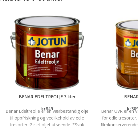
BENAR EDELTREOLJE 3 liter
BENAR
kr
849
kr
30
Benar Edeltreolje er en værbestandig olje
Benar UVR er en v
til oppfriskning og vedlikehold av edle
for edle tresorter
tresorter. Gir et oljet utseende. *Svak
filmkonserverende
gyldenbrun egenfarge *God inntregning
vekst av svertes