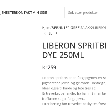
JENESTER
KONTAKT
MIN SIDE
Hjem
BEIS
INTERIØRBEIS/LAKK
LIBERO
LIBERON SPRITB
DYE 250ML
kr
259
Liberon Spritbeis er en fargepigmentert s
pigmentene jevnt, og gir dybde i innfargin
Ideell også til harde og fete treslag.
Er treverket behandlet fra før, må man bru
trefibrene suger farge jevnt.
Etter beising bør treverket beskyttes/forse