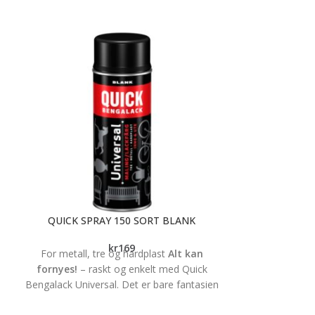
QUICK SPRAY 150 SORT BLANK
QUICK SPRAY 
kr
169
For metall, tre og hardplast
Alt kan
For metall, t
fornyes!
– raskt og enkelt med Quick
fornyes!
– ra
Bengalack Universal. Det er bare fantasien
Bengalack Univer
og kreativiteten som setter
og kreat