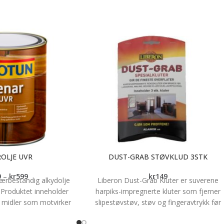
OLJE UVR
DUST-GRAB STØVKLUD 3STK
9
–
kr
599
kr
149
ærbestandig alkydolje
Liberon Dust-Grab Kluter er suverene
. Produktet inneholder
harpiks-impregnerte kluter som fjerner
 midler som motvirker
slipestøvstøv, støv og fingeravtrykk før
opp på treoverflaten.
lakkering, maling, beising eller