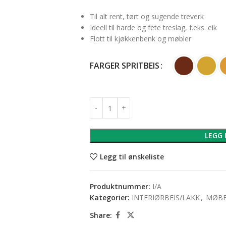
Til alt rent, tørt og sugende treverk
Ideell til harde og fete treslag, f.eks. eik
Flott til kjøkkenbenk og møbler
FARGER SPRITBEIS
LEGG 
Legg til ønskeliste
Produktnummer:
I/A
Kategorier:
INTERIØRBEIS/LAKK
,
MØBE
Share: