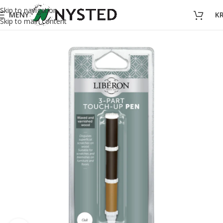
Skip to navigation
MENY
K
Skip to main content