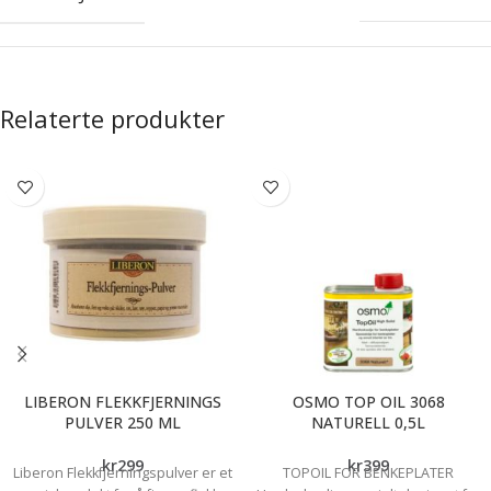
Relaterte produkter
LIBERON FLEKKFJERNINGS
OSMO TOP OIL 3068
PULVER 250 ML
NATURELL 0,5L
kr
299
kr
399
Liberon Flekkfjerningspulver er et
TOPOIL FOR BENKEPLATER