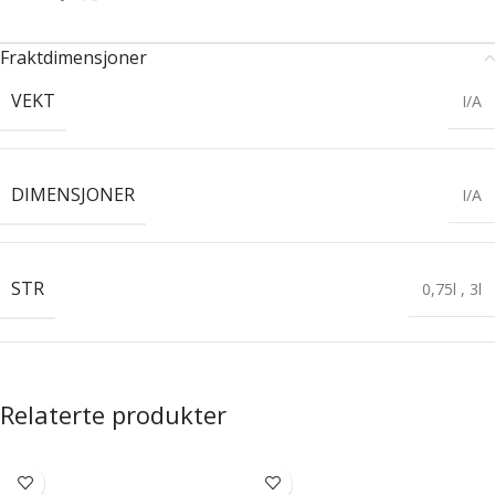
Fraktdimensjoner
VEKT
I/A
DIMENSJONER
I/A
STR
0,75l
,
3l
Relaterte produkter