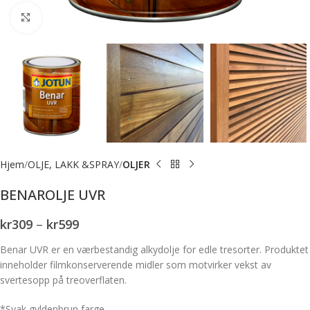
Forstørr bilde
Hjem
OLJE, LAKK &SPRAY
OLJER
BENAROLJE UVR
kr
309
–
kr
599
Benar UVR er en værbestandig alkydolje for edle tresorter. Produktet
inneholder filmkonserverende midler som motvirker vekst av
svertesopp på treoverflaten.
*Svak gyldenbrun farge