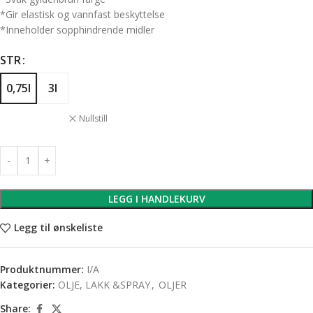
*Gir elastisk og vannfast beskyttelse
*Inneholder sopphindrende midler
STR
0,75l
3l
Nullstill
LEGG I HANDLEKURV
Legg til ønskeliste
Produktnummer:
I/A
Kategorier:
OLJE, LAKK &SPRAY
,
OLJER
Share: