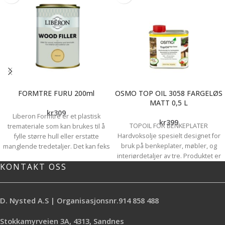
FORMTRE FURU 200ml
OSMO TOP OIL 3058 FARGELØS
MATT 0,5 L
kr
309
Liberon Formtre er et plastisk
kr
399
TOPOIL FOR BENKEPLATER
tremateriale som kan brukes til å
Hardvoksolje spesielt designet for
fylle større hull eller erstatte
bruk på benkeplater, møbler, og
manglende tredetaljer. Det kan feks
interiørdetaljer av tre. Produktet er
brukes til gulv, møbler, tredetaljer,
KONTAKT OSS
basert på naturlige planteoljer og
oppbygging av ornament, osv.
vokser, og fremhever treet sitt
Produktet er er laget av ekte
naturlige utseende. Produktet
trefibre, akrylharpiks og lysekte
trekker inn i treet og gir en
fargestoff. Inneholder ingen farlige
D. Nysted A.S | Organisasjonsnr.914 858 488
beskyttende overflate mot
løsemidler. Liberon Formtre er et
utvendige påvirkninger som enkelt
vannbasert produkt.
Stokkamyrveien 3A, 4313, Sandnes