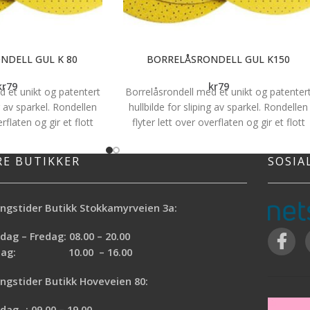
NDELL GUL K 80
BORRELÅSRONDELL GUL K150
kr
79
kr
79
d et unikt og patentert
Borrelåsrondell med et unikt og patenter
ng av sparkel. Rondellen
hullbilde for sliping av sparkel. Rondellen
erflaten og gir et flott
flyter lett over overflaten og gir et flott
l Flex WSE 500, Flex WSE
resultat. Passer til Flex WSE 500, Flex WS
V og Flex WS 702 VEA.
7, Flex WST 700 VV og Flex WS 702 VEA.
RE BUTIKKER
SOSIA
for 1 stk.
Pris for 1 stk.
ngstider Butikk Stokkamyrveien 3a:
ag – Fredag: 08.00 – 20.00
rdag: 10.00 – 16.00
ngstider Butikk Hoveveien 80:
ag- : 09.00 – 19.00