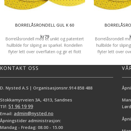
BORRELÅSRONDELL GUL K 60
BORRELÅSRO
kr
79
Borrelåsrondell med et unikt og patentert
Borrelåsrondell me
hullbilde for sliping av sparkel. Rondellen
hullbilde for slipi
flyter lett over overflaten og gir et flott
flyter lett over ov
resultat. Passer til Flex WSE 500, Flex WSE
resultat. Passer ti
7, Flex WST 700 VV og Flex WS 702 VEA.
7, Flex WST 700 V
KONTAKT OSS
VÅ
Pris for 1 stk.
Pris 
D. Nysted A.S | Organisasjonsnr.914 858 488
Åpni
Stokkamyrveien 3A, 4313, Sandnes
Mand
Tlf:
51 96 19 99
Lø
Email:
admin@nysted.no
Åpni
Åpningstider administrasjon:
Mandag - Fredag: 08.00 - 15.00
Mand