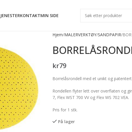
JENESTER
KONTAKT
MIN SIDE
Hjem
MALERVERKTØY
SANDPAPIR
BOR
BORRELÅSRONDE
kr
79
Borrelåsrondell med et unikt og patentert h
Rondellen flyter lett over overflaten og gir
7, Flex WST 700 VV og Flex WS 702 VEA.
Pris for 1 stk.
På lager