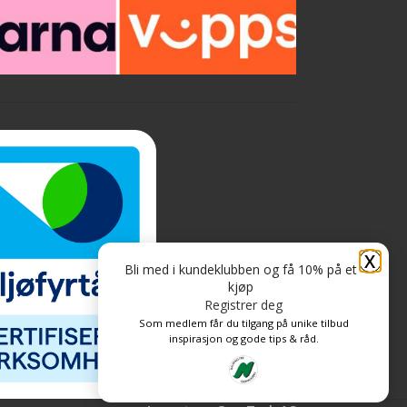
X
Bli med i kundeklubben og få 10% på et
kjøp
Registrer deg
Som medlem får du tilgang på unike tilbud
inspirasjon og gode tips & råd.