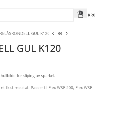
0
KR
0
RELÅSRONDELL GUL K120
LL GUL K120
ullbilde for sliping av sparkel.
 et flott resultat. Passer til Flex WSE 500, Flex WSE