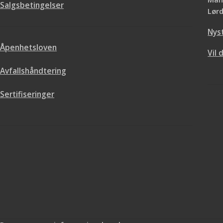
Salgsbetingelser
Lørd
Nys
Åpenhetsloven
Vil 
Avfallshåndtering
Sertifiseringer