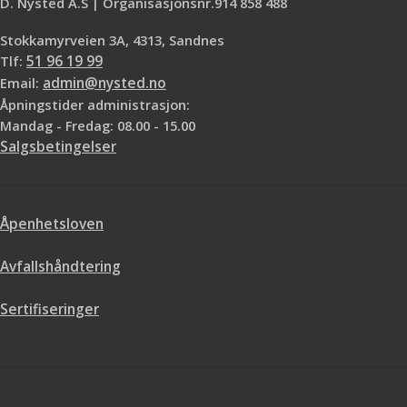
D. Nysted A.S | Organisasjonsnr.914 858 488
Stokkamyrveien 3A, 4313, Sandnes
Tlf:
51 96 19 99
Email:
admin@nysted.no
Åpningstider administrasjon:
Mandag - Fredag: 08.00 - 15.00
Salgsbetingelser
Åpenhetsloven
Avfallshåndtering
Sertifiseringer