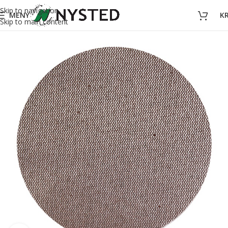
Skip to navigation
MENY
K
Skip to main content