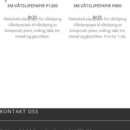
3M VÅTSLIPEPAPIR P1200
3M VÅTSLIPEPAPIR P600
kr
21
kr
21
Fleksibelt slipepapir for våtsliping
Fleksibelt slipepapir for våtsliping
Våtslipepapir til våtsliping av
Våtslipepapir til våtsliping av
kompositt, plast, maling, lakk, tre,
kompositt, plast, maling, lakk, tre,
metall og glassfiber.
metall og glassfiber. Pris for 1 stk.
KONTAKT OSS