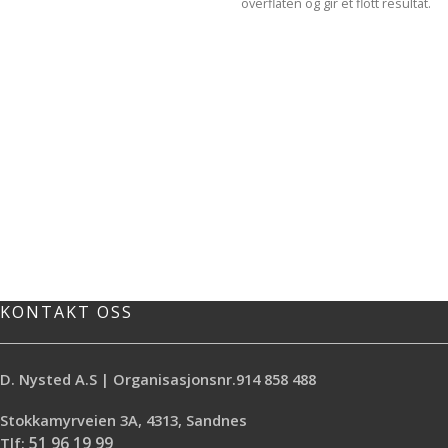
overflaten og gir et flott resultat.
Passer til Flex WSE 500, Flex WSE 7,
Flex WST 700 VV og Flex WS 702
VEA. Pris for 1 stk.
KONTAKT OSS
D. Nysted A.S | Organisasjonsnr.914 858 488
Stokkamyrveien 3A, 4313, Sandnes
Tlf:
51 96 19 99