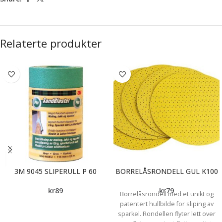
Relaterte produkter
3M 9045 SLIPERULL P 60
BORRELÅSRONDELL GUL K100
kr
89
kr
79
Borrelåsrondell med et unikt og
patentert hullbilde for sliping av
sparkel. Rondellen flyter lett over