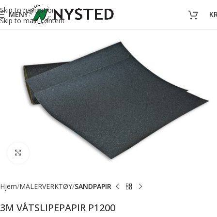
Skip to navigation
MENY
K
Skip to main content
Forstørr bilde
Hjem
MALERVERKTØY
SANDPAPIR
3M VÅTSLIPEPAPIR P1200