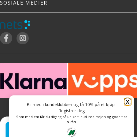
SOSIALE MEDIER
X
Bli med i kundeklubben og få 10% på et kjøp
Registrer deg
Som medlem får du tilgang på unike tilbud inspirasjon og gode tips
& råd.