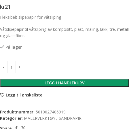
kr
21
Fleksibelt slipepapir for våtsliping
Våtslipepapir til våtsliping av kompositt, plast, maling, lakk, tre, metall
og glassfiber.
På lager
LEGG I HANDLEKURV
Legg til ønskeliste
Produktnummer:
5010027406919
Kategorier:
MALERVERKTØY
,
SANDPAPIR
Share: