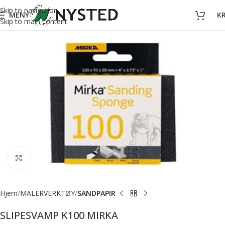
Skip to navigation
MENY
K
Skip to main content
Forstørr bilde
Hjem
MALERVERKTØY
SANDPAPIR
SLIPESVAMP K100 MIRKA