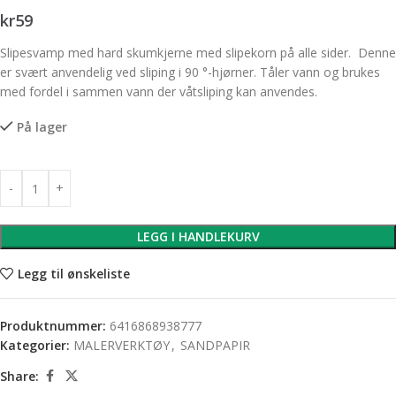
kr
59
Slipesvamp med hard skumkjerne med slipekorn på alle sider. Denne
er svært anvendelig ved sliping i 90 °-hjørner. Tåler vann og brukes
med fordel i sammen vann der våtsliping kan anvendes.
På lager
LEGG I HANDLEKURV
Legg til ønskeliste
Produktnummer:
6416868938777
Kategorier:
MALERVERKTØY
,
SANDPAPIR
Share: