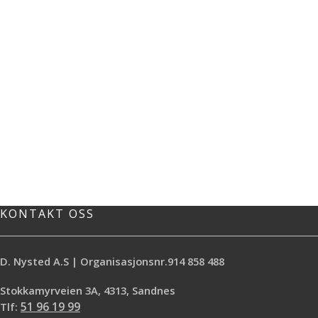
KONTAKT OSS
D. Nysted A.S | Organisasjonsnr.914 858 488
Stokkamyrveien 3A, 4313, Sandnes
Tlf:
51 96 19 99