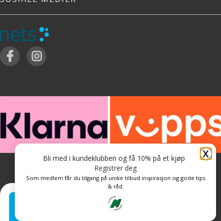
X
Bli med i kundeklubben og få 10% på et kjøp
Registrer deg
Som medlem får du tilgang på unike tilbud inspirasjon og gode tips
& råd.