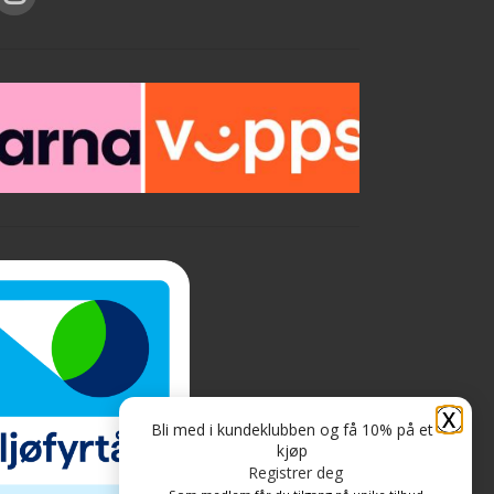
X
Bli med i kundeklubben og få 10% på et
kjøp
Registrer deg