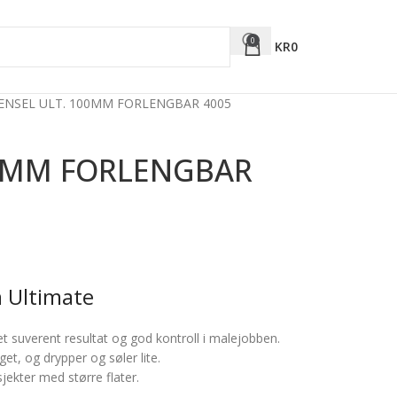
0
KR
0
ENSEL ULT. 100MM FORLENGBAR 4005
00MM FORLENGBAR
 Ultimate
r et suverent resultat og god kontroll i malejobben.
et, og drypper og søler lite.
jekter med større flater.