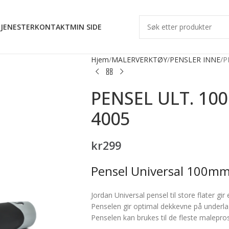
JENESTER
KONTAKT
MIN SIDE
Hjem
MALERVERKTØY
PENSLER INNE
P
PENSEL ULT. 1
4005
kr
299
Pensel Universal 100mm
Jordan Universal pensel til store flater gi
Penselen gir optimal dekkevne på underlag
Penselen kan brukes til de fleste malepros