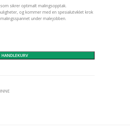
som sikrer optimalt malingsopptak.
uligheter, og kommer med en spesialutviklet krok
å malingsspannet under malejobben.
I HANDLEKURV
INNE