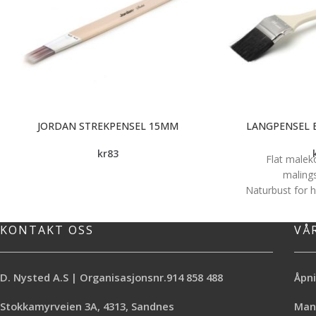
JORDAN STREKPENSEL 15MM
LANGPENSEL 
kr
83
Flat malek
maling
Naturbust for 
Ekstra
Alle t
KONTAKT OSS
VÅ
God s
D. Nysted A.S | Organisasjonsnr.914 858 488
Åpni
Stokkamyrveien 3A, 4313, Sandnes
Mand