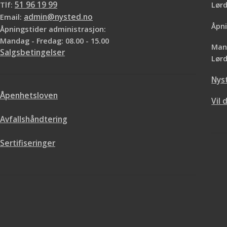
Tlf:
51 96 19 99
Lø
Email:
admin@nysted.no
Åpni
Åpningstider administrasjon:
Mandag - Fredag: 08.00 - 15.00
Mand
Salgsbetingelser
Lørd
Nys
Åpenhetsloven
Vil 
Avfallshåndtering
Sertifiseringer