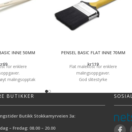
BASIC INNE 50MM
PENSEL BASIC FLAT INNE 70MM
kr
69
kr
119
ost for enklere
Flat malekost for enklere
soppgaver.
malingsoppgaver.
høyt malingsopptak
God slitestyrke
 rekkevidde
Alle typer maling
yper maling
Godt malingsopptak
RE BUTIKKER
SOSIA
litestyrke
Med blandingsbust
ngstider Butikk Stokkamyrveien 3a:
ag – Fredag: 08.00 – 20.00