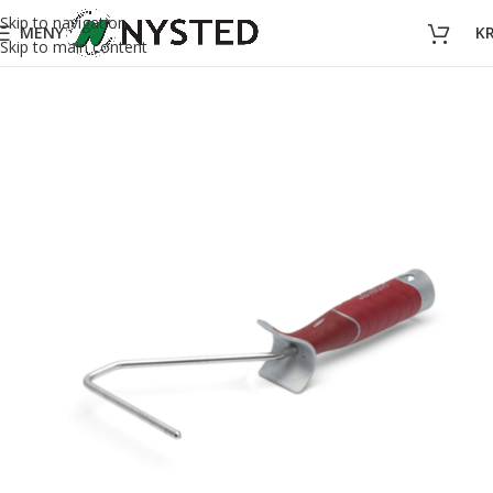
Skip to navigation
MENY
K
Skip to main content