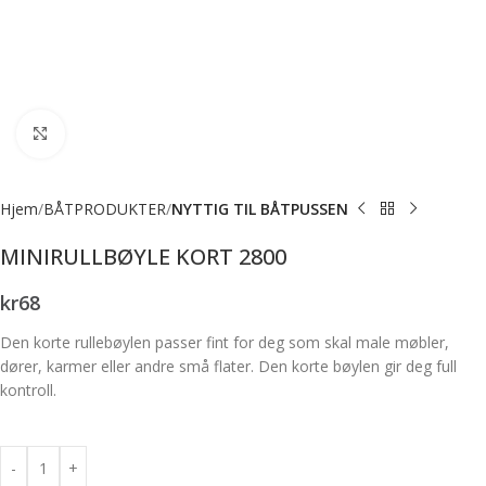
Forstørr bilde
Hjem
BÅTPRODUKTER
NYTTIG TIL BÅTPUSSEN
MINIRULLBØYLE KORT 2800
kr
68
Den korte rullebøylen passer fint for deg som skal male møbler,
dører, karmer eller andre små flater. Den korte bøylen gir deg full
kontroll.