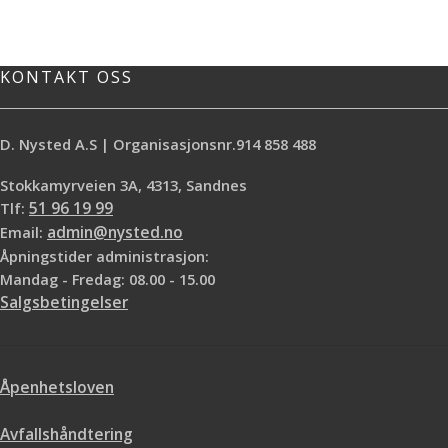
og det sørger for bedre kontroll og
og det sørger for bedre kontroll og
stabilitet. Det spesielle
stabilitet. Det spesielle
tommelgrepet minker og
tommelgrepet minker og
belastningen i hånden.
belastningen i hånden.
KONTAKT OSS
Blad i rustfritt stål
Godt tommelgrep
Lett å holde
D. Nysted A.S | Organisasjonsnr.914 858 488
Stokkamyrveien 3A, 4313, Sandnes
Tlf:
51 96 19 99
Email:
admin@nysted.no
Åpningstider administrasjon:
Mandag - Fredag: 08.00 - 15.00
Salgsbetingelser
Åpenhetsloven
Avfallshåndtering